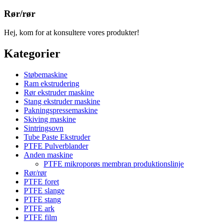
Rør/rør
Hej, kom for at konsultere vores produkter!
Kategorier
Støbemaskine
Ram ekstrudering
Rør ekstruder maskine
Stang ekstruder maskine
Pakningspressemaskine
Skiving maskine
Sintringsovn
Tube Paste Ekstruder
PTFE Pulverblander
Anden maskine
PTFE mikroporøs membran produktionslinje
Rør/rør
PTFE foret
PTFE slange
PTFE stang
PTFE ark
PTFE film