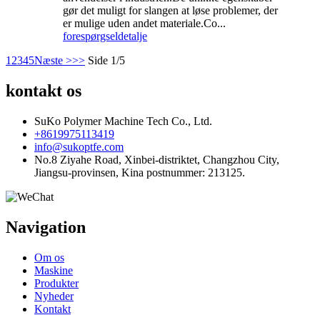
gør det muligt for slangen at løse problemer, der
er mulige uden andet materiale.Co...
forespørgsel
detalje
1
2
3
4
5
Næste >
>>
Side 1/5
kontakt os
SuKo Polymer Machine Tech Co., Ltd.
+8619975113419
info@sukoptfe.com
No.8 Ziyahe Road, Xinbei-distriktet, Changzhou City,
Jiangsu-provinsen, Kina postnummer: 213125.
Navigation
Om os
Maskine
Produkter
Nyheder
Kontakt