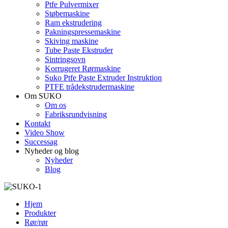
Ptfe Pulvermixer
Støbemaskine
Ram ekstrudering
Pakningspressemaskine
Skiving maskine
Tube Paste Ekstruder
Sintringsovn
Korrugeret Rørmaskine
Suko Ptfe Paste Extruder Instruktion
PTFE trådekstrudermaskine
Om SUKO
Om os
Fabriksrundvisning
Kontakt
Video Show
Successag
Nyheder og blog
Nyheder
Blog
Hjem
Produkter
Rør/rør