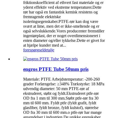
friktionskoefficient af ethvert fast materiale og er
yderst effektiv ved ekstreme temperaturer.Dette
rør har også en fantastisk kemisk resistens og
fremragende elektriske
isoleringsegenskaber.PTFE-rør kan dog være
svært at lime, men det er ikke-smeltende og er
også selvslukkende.Vores producenter fremstiller
ingeniørplast, der er noget overdimensioneret i
enten diameter og/eller tykkelse.Dette er givet for
at hjælpe kunder med at...
forespørgsel
detalje
engros PTFE Tube 50mm pris
Materiale: PTFE Arbejdstemperatur: -200-260
grader Forlængelse: ≥348% Trækstyrke: 18 MPa
udvendig diameter: 50 mm PTFE-rør af
ekstruderet, støbt og fyldt.Ekstruderet ptfe-rør
OD fra 1 mm til 300 mm.Støbt ptfe-rør fra 30
mm til 600 mm. Fyldt ptfe (fyldt grafit, fyldt
glasfiber, fyldt bronze, fyldt kulstof), størrelse
OD fra 30 mm til 600 mm.o ptfe-rør har mange
anvendelser i industrien.De unikke egenskaber