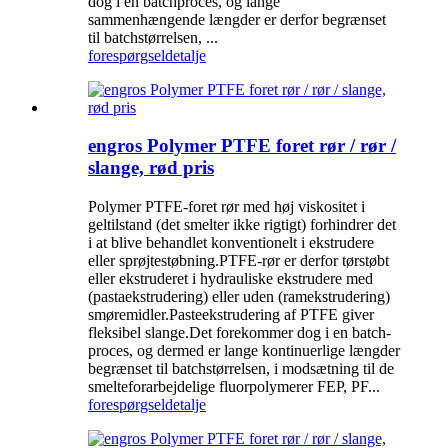
dog i en batchproces, og lange
sammenhængende længder er derfor begrænset
til batchstørrelsen, ...
forespørgsel
detalje
engros Polymer PTFE foret rør / rør /
slange, rød pris
Polymer PTFE-foret rør med høj viskositet i
geltilstand (det smelter ikke rigtigt) forhindrer det
i at blive behandlet konventionelt i ekstrudere
eller sprøjtestøbning.PTFE-rør er derfor tørstøbt
eller ekstruderet i hydrauliske ekstrudere med
(pastaekstrudering) eller uden (ramekstrudering)
smøremidler.Pasteekstrudering af PTFE giver
fleksibel slange.Det forekommer dog i en batch-
proces, og dermed er lange kontinuerlige længder
begrænset til batchstørrelsen, i modsætning til de
smelteforarbejdelige fluorpolymerer FEP, PF...
forespørgsel
detalje