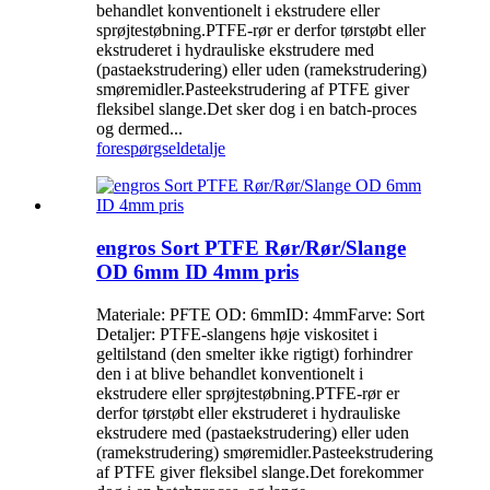
behandlet konventionelt i ekstrudere eller
sprøjtestøbning.PTFE-rør er derfor tørstøbt eller
ekstruderet i hydrauliske ekstrudere med
(pastaekstrudering) eller uden (ramekstrudering)
smøremidler.Pasteekstrudering af PTFE giver
fleksibel slange.Det sker dog i en batch-proces
og dermed...
forespørgsel
detalje
engros Sort PTFE Rør/Rør/Slange
OD 6mm ID 4mm pris
Materiale: PFTE OD: 6mmID: 4mmFarve: Sort
Detaljer: PTFE-slangens høje viskositet i
geltilstand (den smelter ikke rigtigt) forhindrer
den i at blive behandlet konventionelt i
ekstrudere eller sprøjtestøbning.PTFE-rør er
derfor tørstøbt eller ekstruderet i hydrauliske
ekstrudere med (pastaekstrudering) eller uden
(ramekstrudering) smøremidler.Pasteekstrudering
af PTFE giver fleksibel slange.Det forekommer