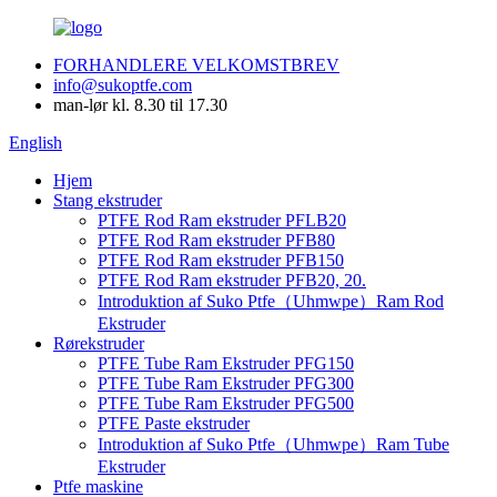
FORHANDLERE VELKOMSTBREV
info@sukoptfe.com
man-lør kl. 8.30 til 17.30
English
Hjem
Stang ekstruder
PTFE Rod Ram ekstruder PFLB20
PTFE Rod Ram ekstruder PFB80
PTFE Rod Ram ekstruder PFB150
PTFE Rod Ram ekstruder PFB20, 20.
Introduktion af Suko Ptfe（Uhmwpe）Ram Rod
Ekstruder
Rørekstruder
PTFE Tube Ram Ekstruder PFG150
PTFE Tube Ram Ekstruder PFG300
PTFE Tube Ram Ekstruder PFG500
PTFE Paste ekstruder
Introduktion af Suko Ptfe（Uhmwpe）Ram Tube
Ekstruder
Ptfe maskine