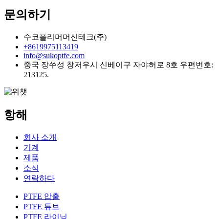
문의하기
수코폴리머머신테크(주)
+8619975113419
info@sukoptfe.com
중국 장쑤성 창저우시 신베이구 자야허로 8호 우편번호:
213125.
항해
회사 소개
기계
제품
소식
연락하다
PTFE 압출
PTFE 튜브
PTFE 라이닝