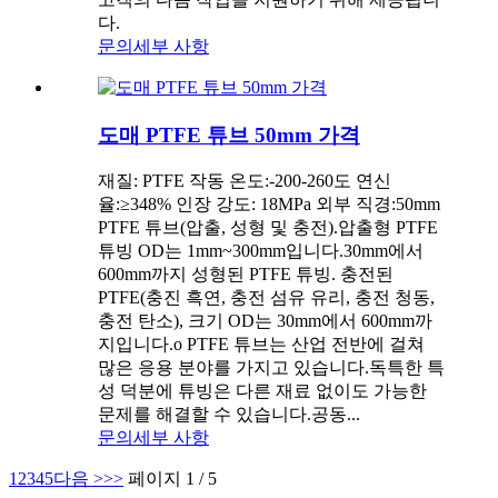
다.
문의
세부 사항
도매 PTFE 튜브 50mm 가격
재질: PTFE 작동 온도:-200-260도 연신
율:≥348% 인장 강도: 18MPa 외부 직경:50mm
PTFE 튜브(압출, 성형 및 충전).압출형 PTFE
튜빙 OD는 1mm~300mm입니다.30mm에서
600mm까지 성형된 PTFE 튜빙. 충전된
PTFE(충진 흑연, 충전 섬유 유리, 충전 청동,
충전 탄소), 크기 OD는 30mm에서 600mm까
지입니다.o PTFE 튜브는 산업 전반에 걸쳐
많은 응용 분야를 가지고 있습니다.독특한 특
성 덕분에 튜빙은 다른 재료 없이도 가능한
문제를 해결할 수 있습니다.공동...
문의
세부 사항
1
2
3
4
5
다음 >
>>
페이지 1 / 5