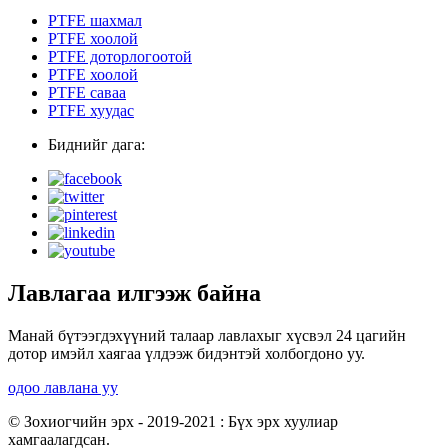
PTFE шахмал
PTFE хоолой
PTFE доторлогоотой
PTFE хоолой
PTFE саваа
PTFE хуудас
Биднийг дага:
Лавлагаа илгээж байна
Манай бүтээгдэхүүний талаар лавлахыг хүсвэл 24 цагийн
дотор имэйл хаягаа үлдээж бидэнтэй холбогдоно уу.
одоо лавлана уу
© Зохиогчийн эрх - 2019-2021 : Бүх эрх хуулиар
хамгаалагдсан.