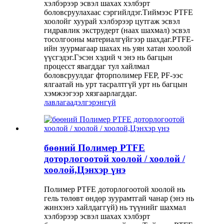
хэлбэрээр эсвэл шахах хэлбэрт
боловсруулахаас сэргийлдэг.Тиймээс PTFE
хоолойг хуурай хэлбэрээр цутгаж эсвэл
гидравлик экструдерт (наах шахмал) эсвэл
тосолгооны материалгүйгээр шахдаг.PTFE-
ийн зуурмагаар шахах нь уян хатан хоолой
үүсгэдэг.Гэсэн хэдий ч энэ нь багцын
процесст явагддаг тул хайлмал
боловсруулдаг фторполимер FEP, PF-ээс
ялгаатай нь урт тасралтгүй урт нь багцын
хэмжээгээр хязгаарлагддаг.
лавлагаа
дэлгэрэнгүй
бөөний Полимер PTFE
доторлогоотой хоолой / хоолой /
хоолой,Цэнхэр үнэ
Полимер PTFE доторлогоотой хоолой нь
гель төлөвт өндөр зуурамтгай чанар (энэ нь
жинхэнэ хайлдаггүй) нь түүнийг шахмал
хэлбэрээр эсвэл шахах хэлбэрт