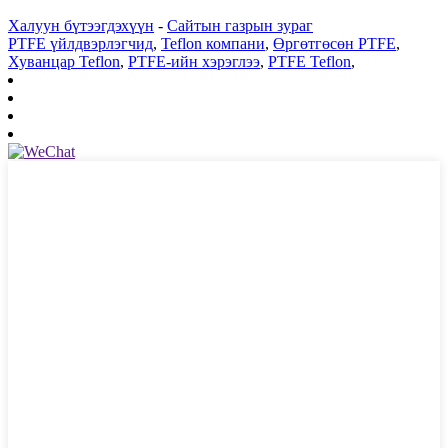
Халуун бүтээгдэхүүн
-
Сайтын газрын зураг
PTFE үйлдвэрлэгчид
,
Teflon компани
,
Өргөтгөсөн PTFE
,
Хуванцар Teflon
,
PTFE-ийн хэрэглээ
,
PTFE Teflon
,