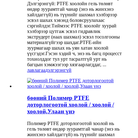
Дэлгэрэнгүй: PTFE хоолойн гель төлөвт
өндөр зуурамтгай чанар (энэ нь жинхэнэ
хайлдаггүй) нь түүнийг шахмал хэлбэрээр
эсвэл шахах хэвэнд боловсруулахаас
сэргийлдэг.Тиймээс PTFE хоолойг хуурай
хэлбэрээр цутгаж эсвэл гидравлик
экструдерт (наах шахмал) эсвэл тосолгооны
материалгүйгээр шахдаг.PTFE-ийн
зуурмагаар шахах нь уян хатан хоолой
үүсгэдэг.Гэсэн хэдий ч, энэ нь багц процесст
тохиолддог тул урт тасралтгүй урт нь
багцын хэмжээгээр хязгаарлагддаг, ...
лавлагаа
дэлгэрэнгүй
бөөний Полимер PTFE
доторлогоотой хоолой / хоолой /
хоолой,Улаан үнэ
Полимер PTFE доторлогоотой хоолой нь
гель төлөвт өндөр зуурамтгай чанар (энэ нь
жинхэнэ хайлдаггүй) нь түүнийг шахмал