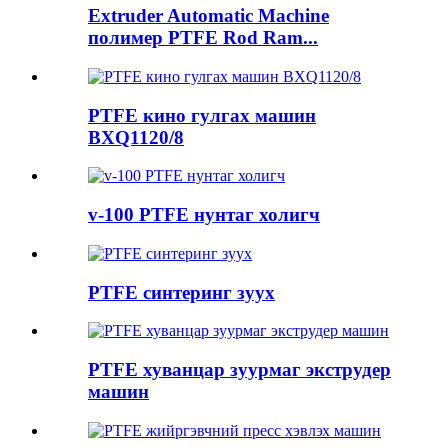
Extruder Automatic Machine
полимер PTFE Rod Ram...
PTFE кино гулгах машин
BXQ1120/8
v-100 PTFE нунтаг холигч
PTFE синтеринг зуух
PTFE хуванцар зуурмаг экструдер
машин