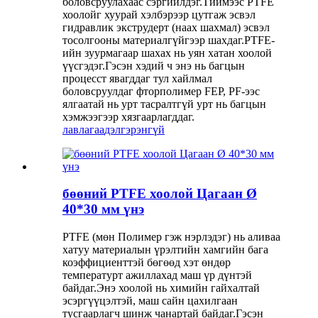
боловсруулахаас сэргийлдэг.Тиймээс PTFE
хоолойг хуурай хэлбэрээр цутгаж эсвэл
гидравлик экструдерт (наах шахмал) эсвэл
тосолгооны материалгүйгээр шахдаг.PTFE-
ийн зуурмагаар шахах нь уян хатан хоолой
үүсгэдэг.Гэсэн хэдий ч энэ нь багцын
процесст явагддаг тул хайлмал
боловсруулдаг фторполимер FEP, PF-ээс
ялгаатай нь урт тасралтгүй урт нь багцын
хэмжээгээр хязгаарлагддаг.
лавлагаа
дэлгэрэнгүй
бөөний PTFE хоолой Цагаан Ø
40*30 мм үнэ
PTFE (мөн Полимер гэж нэрлэдэг) нь аливаа
хатуу материалын үрэлтийн хамгийн бага
коэффициенттэй бөгөөд хэт өндөр
температурт ажиллахад маш үр дүнтэй
байдаг.Энэ хоолой нь химийн гайхалтай
эсэргүүцэлтэй, маш сайн цахилгаан
тусгаарлагч шинж чанартай байдаг.Гэсэн