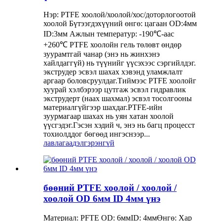
Нэр: PTFE хоолой/хоолой/хос/доторлогоотой
хоолой Бүтээгдэхүүний өнгө: цагаан OD:4мм
ID:3мм Ажлын температур: -190℃-аас
+260℃ PTFE хоолойн гель төлөвт өндөр
зуурамтгай чанар (энэ нь жинхэнэ
хайлдаггүй) нь түүнийг үүсэхээс сэргийлдэг.
экструдер эсвэл шахах хэвэнд уламжлалт
аргаар боловсруулдаг.Тиймээс PTFE хоолойг
хуурай хэлбэрээр цутгаж эсвэл гидравлик
экструдерт (наах шахмал) эсвэл тосолгооны
материалгүйгээр шахдаг.PTFE-ийн
зуурмагаар шахах нь уян хатан хоолой
үүсгэдэг.Гэсэн хэдий ч, энэ нь багц процесст
тохиолддог бөгөөд ингэснээр...
лавлагаа
дэлгэрэнгүй
бөөний PTFE хоолой / хоолой /
хоолой OD 6мм ID 4мм үнэ
Материал: PFTE OD: 6ммID: 4ммӨнгө: Хар