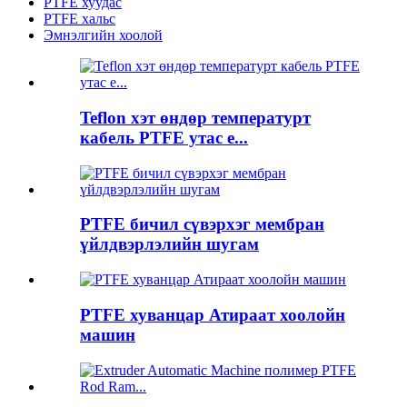
PTFE хуудас
PTFE хальс
Эмнэлгийн хоолой
Teflon хэт өндөр температурт
кабель PTFE утас e...
PTFE бичил сүвэрхэг мембран
үйлдвэрлэлийн шугам
PTFE хуванцар Атираат хоолойн
машин