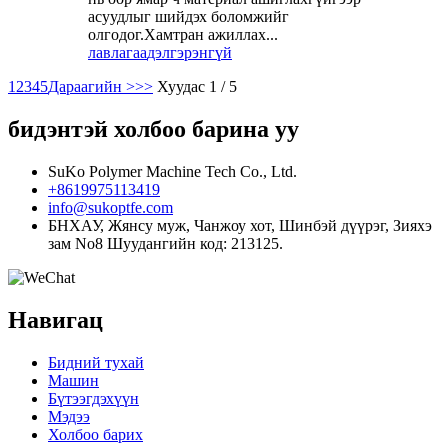
асуудлыг шийдэх боломжийг
олгодог.Хамтран ажиллах...
лавлагаа
дэлгэрэнгүй
1
2
3
4
5
Дараагийн >
>>
Хуудас 1 / 5
бидэнтэй холбоо барина уу
SuKo Polymer Machine Tech Co., Ltd.
+8619975113419
info@sukoptfe.com
БНХАУ, Жянсу муж, Чанжоу хот, Шинбэй дүүрэг, Зияхэ
зам No8 Шуудангийн код: 213125.
Навигац
Бидний тухай
Машин
Бүтээгдэхүүн
Мэдээ
Холбоо барих