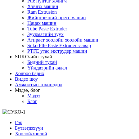
Ptfe нунтаг холигч
Хэвлэх машин
Ram Extrusion
Жийргэвчний пресс машин
Цацах машин
Tube Paste Extruder
Зуурмагийн зуух
Атираат хоолойн хоолойн машин
Suko Ptfe Paste Extruder заавар
PTFE утас экструдер машин
SUKO-ийн тухай
Бидний тухай
Үйлдвэрийн аялал
Холбоо барих
Видео шоу
Амжилтын тохиолдол
Мэдээ, блог
Мэдээ
Блог
Гэр
Бүтээгдэхүүн
Хоолой/хоолой