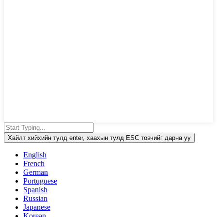
Хайлт хийхийн тулд enter, хаахын тулд ESC товчийг дарна уу
English
French
German
Portuguese
Spanish
Russian
Japanese
Korean