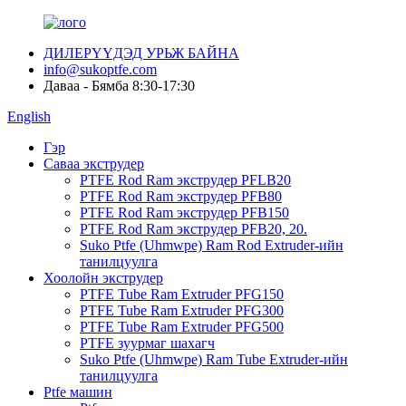
ДИЛЕРҮҮДЭД УРЬЖ БАЙНА
info@sukoptfe.com
Даваа - Бямба 8:30-17:30
English
Гэр
Саваа экструдер
PTFE Rod Ram экструдер PFLB20
PTFE Rod Ram экструдер PFB80
PTFE Rod Ram экструдер PFB150
PTFE Rod Ram экструдер PFB20, 20.
Suko Ptfe (Uhmwpe) Ram Rod Extruder-ийн
танилцуулга
Хоолойн экструдер
PTFE Tube Ram Extruder PFG150
PTFE Tube Ram Extruder PFG300
PTFE Tube Ram Extruder PFG500
PTFE зуурмаг шахагч
Suko Ptfe (Uhmwpe) Ram Tube Extruder-ийн
танилцуулга
Ptfe машин