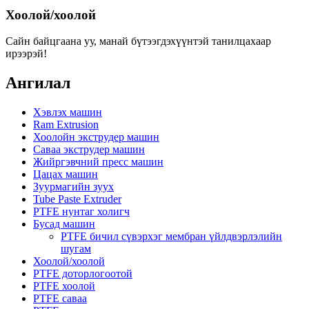
Хоолой/хоолой
Сайн байцгаана уу, манай бүтээгдэхүүнтэй танилцахаар
ирээрэй!
Ангилал
Хэвлэх машин
Ram Extrusion
Хоолойн экструдер машин
Саваа экструдер машин
Жийргэвчний пресс машин
Цацах машин
Зуурмагийн зуух
Tube Paste Extruder
PTFE нунтаг холигч
Бусад машин
PTFE бичил сүвэрхэг мембран үйлдвэрлэлийн
шугам
Хоолой/хоолой
PTFE доторлогоотой
PTFE хоолой
PTFE саваа