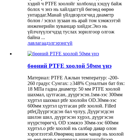
хэдий ч PTFE хоолойг холбоход хэцүү байж
болох ч энэ нь хайлдаггүй бөгөөд өөрөө
унтардаг.Манай үйлдвэрлэгчид диаметр
болон / эсвэл зузаан нь арай том хэмжээтэй
инженерийн хуванцар хийдэг.Энэ нь
үйлчлүүлэгчдэд туслах зорилгоор олгож
байна ...
лавлагаа
дэлгэрэнгүй
бөөний PTFE хоолой 50мм үнэ
Материал: PTFE Ажлын температур: -200-
260 градус Сунгах: ≥348% Суналтын бат бэх:
18 МПа гадна диаметр: 50 мм PTFE хоолой
шахмал, цутгасан, дүүргэсэн.1мм-ээс 300мм
хүртэл шахмал ptfe хоолойн OD.30мм-ээс
600мм хүртэл цутгасан ptfe хоолой. Filled
ptfe(Дүүргэгдсэн бал чулуу, Дүүргэгдсэн
шилэн шил, дүүргэсэн хүрэл, дүүргэсэн
нүүрстөрөгч), OD хэмжээ 30мм-ээс 600мм
хүртэл.o ptfe хоолой нь салбар даяар олон
хэрэглээтэй.Өвөрмөц шинж чанар нь хоолой
нь өөр ямар ч материал ашиглахгүйгээр