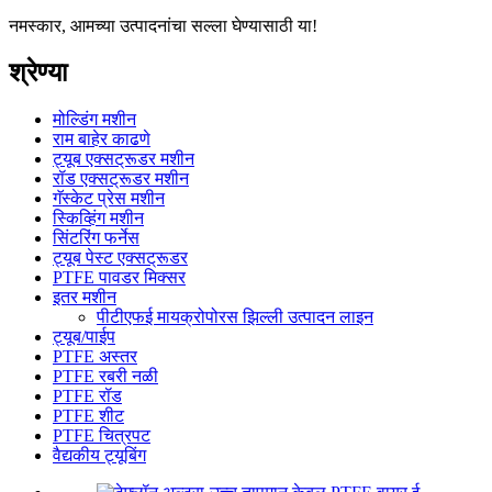
नमस्कार, आमच्या उत्पादनांचा सल्ला घेण्यासाठी या!
श्रेण्या
मोल्डिंग मशीन
राम बाहेर काढणे
ट्यूब एक्सट्रूडर मशीन
रॉड एक्सट्रूडर मशीन
गॅस्केट प्रेस मशीन
स्किव्हिंग मशीन
सिंटरिंग फर्नेस
ट्यूब पेस्ट एक्सट्रूडर
PTFE पावडर मिक्सर
इतर मशीन
पीटीएफई मायक्रोपोरस झिल्ली उत्पादन लाइन
ट्यूब/पाईप
PTFE अस्तर
PTFE रबरी नळी
PTFE रॉड
PTFE शीट
PTFE चित्रपट
वैद्यकीय ट्यूबिंग