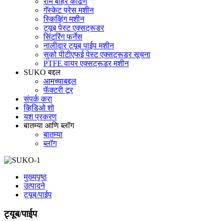
राम बाहेर काढणे
गॅस्केट प्रेस मशीन
स्किव्हिंग मशीन
ट्यूब पेस्ट एक्सट्रूडर
सिंटरिंग फर्नेस
नालीदार ट्यूब पाईप मशीन
सुको पीटीएफई पेस्ट एक्सट्रूडर सूचना
PTFE वायर एक्सट्रूडर मशीन
SUKO बद्दल
आमच्याबद्दल
फॅक्टरी टूर
संपर्क करा
व्हिडिओ शो
यश प्रकरण
बातम्या आणि ब्लॉग
बातम्या
ब्लॉग
मुख्यपृष्ठ
उत्पादने
ट्यूब/पाईप
ट्यूब/पाईप