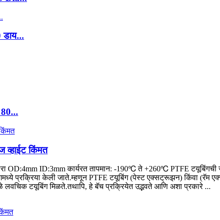
 डाय...
80...
व्हाईट किंमत
: पांढरा OD:4mm ID:3mm कार्यरत तापमान: -190℃ ते +260℃ PTFE टयूबिंगची जे
ंगमध्ये प्रक्रिया केली जाते.म्हणून PTFE टयूबिंग (पेस्ट एक्सट्रूझन) किंवा (रॅम 
े लवचिक टयूबिंग मिळते.तथापि, हे बॅच प्रक्रियेत उद्भवते आणि अशा प्रकारे ...