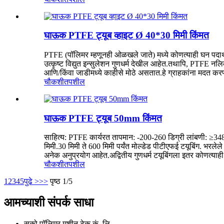
घाऊक PTFE ट्यूब व्हाइट Ø 40*30 मिमी किंमत
PTFE (पॉलिमर म्हणूनही ओळखले जाते) मध्ये कोणत्याही घन पदार्था
उत्कृष्ट विद्युत इन्सुलेशन गुणधर्म देखील आहेत.तथापि, PTFE 
आणि/किंवा जाडीमध्ये काहीसे मोठे असतात.हे ग्राहकांना मदत करण्
चौकशी
तपशील
घाऊक PTFE ट्यूब 50mm किंमत
साहित्य: PTFE कार्यरत तापमान: -200-260 डिग्री लांबणी: ≥34
मिमी.30 मिमी ते 600 मिमी पर्यंत मोल्डेड पीटीएफई टयूबिंग. भरलेले
अनेक अनुप्रयोग आहेत.अद्वितीय गुणधर्म टयूबिंगला इतर कोणत्याह
चौकशी
तपशील
1
2
3
4
5
पुढे >
>>
पृष्ठ 1/5
आमच्याशी संपर्क साधा
सुको पॉलिमर मशीन टेक कं, लि.