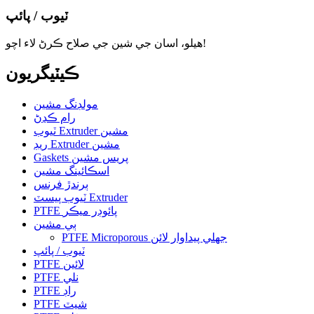
ٽيوب / پائپ
هيلو، اسان جي شين جي صلاح ڪرڻ لاء اچو!
ڪيٽيگريون
مولڊنگ مشين
رام ڪڍڻ
ٽيوب Extruder مشين
ريڊ Extruder مشين
Gaskets پريس مشين
اسڪائينگ مشين
ٻرندڙ فرنس
ٽيوب پيسٽ Extruder
PTFE پائوڊر ميڪر
ٻي مشين
PTFE Microporous جھلي پيداوار لائن
ٽيوب / پائپ
PTFE لائين
PTFE نلي
PTFE راڊ
PTFE شيٽ