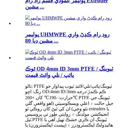
پوليمر عمودي قسم راڊ رام Extruder
مشين ...
پوليمر UHMWPE روڊ رام ڪڍڻ واري
مشين ڊيا 80 ...
ٿوڪ OD 4mm ID 3mm PTFE ٽيوبنگ /
پائپ / نلي وائٹ قيمت
نالو: PTFE ٽيوبنگ/پائپ/نلي/لائنڊ ٽيوب پيداوار جو
رنگ: اڇو OD:4mm ID:3mm ڪم ڪندڙ درجه
حرارت: -190℃ کان +260℃ PTFE ٽيوبنگ جي
جيل حالت ۾ اعلي ويسڪوسيٽي (اهو واقعي گلي
نٿو وڃي) ان کي ٿيڻ کان روڪي ٿو extruders يا
انجيڪشن مولڊنگ ۾ روايتي طور تي پروسيس
ٿيل.PTFE ٽيوبنگ ان ڪري خشڪ ٺهيل آهي يا
هائيڊولڪ ايڪسٽروڊرز ۾ (پيسٽ ايڪسٽروزن) يا