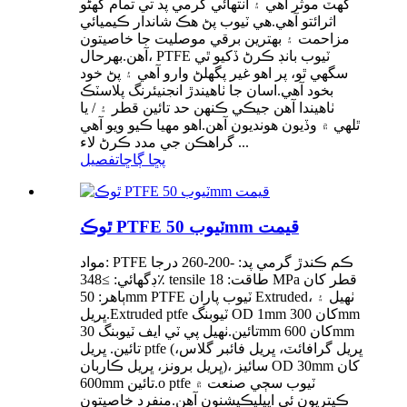
گهٽ موثر آهي ۽ انتهائي گرمي پد تي تمام گهڻو
اثرائتو آهي.هي ٽيوب پڻ هڪ شاندار ڪيميائي
مزاحمت ۽ بهترين برقي موصليت جا خاصيتون
آهن.بهرحال، PTFE ٽيوب بانڊ ڪرڻ ڏکيو ٿي
سگهي ٿو، پر اهو غير پگھلڻ وارو آهي ۽ پڻ خود
بخود آهي.اسان جا ٺاهيندڙ انجنيئرنگ پلاسٽڪ
ٺاهيندا آهن جيڪي ڪنهن حد تائين قطر ۽ / يا
ٿلهي ۾ وڏيون هونديون آهن.اهو مهيا ڪيو ويو آهي
گراهڪن جي مدد ڪرڻ لاء ...
پڇا ڳاڇا
تفصيل
ٿوڪ PTFE ٽيوب 50mm قيمت
مواد: PTFE ڪم ڪندڙ گرمي پد: -200-260 درجا
ڊگھائي: ≥348٪ tensile طاقت: 18 MPa قطر کان
ٻاهر: 50mm PTFE ٽيوب پاران Extruded، ٺهيل ۽
ڀريل.Extruded ptfe ٽيوبنگ OD 1mm کان 300mm
تائين.ٺهيل پي ٽي ايف ٽيوبنگ 30mm کان 600mm
تائين. ڀريل ptfe (ڀريل گرافائٽ، ڀريل فائبر گلاس،
ڀريل برونز، ڀريل ڪاربان)، سائيز OD 30mm کان
600mm تائين.o ptfe ٽيوب سڄي صنعت ۾
ڪيتريون ئي ايپليڪيشنون آهن.منفرد خاصيتون