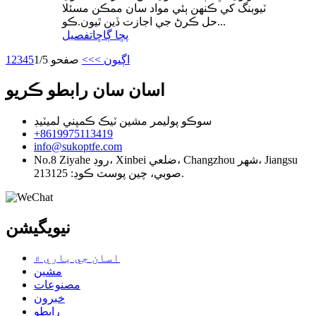
ٽيوبنگ کي ڪنهن ٻئي مواد سان ممڪن مسئلا
حل ڪرڻ جي اجازت ڏين ٿيون.ڪو...
پڇا ڳاڇا
تفصيل
اڳيون >
>>
صفحو 1/5
5
4
3
2
1
اسان سان رابطو ڪريو
سوڪو پوليمر مشين ٽيڪ ڪمپني لميٽيڊ
+8619975113419
info@sukoptfe.com
No.8 Ziyahe روڊ، Xinbei ضلعي، Changzhou شهر، Jiangsu
صوبي، چين پوسٽ ڪوڊ: 213125.
نيويگيشن
اسان جي باري ۾
مشين
مصنوعات
خبرون
رابطو