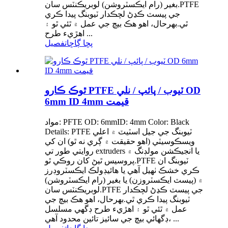
بغير (رام ايڪسٽروشن) لوبريڪنٽس سان.PTFE
جي پيسٽ ڪڍڻ لچڪدار ٽيوبنگ پيدا ڪري
ٿي.بهرحال، اهو هڪ بيچ جي عمل ۾ ٿئي ٿو ۽
اهڙيء طرح ...
پڇا ڳاڇا
تفصيل
ٿوڪ ڪارو PTFE ٽيوب / پائپ / نلي OD
6mm ID 4mm قيمت
مواد: PFTE OD: 6mmID: 4mm Color: Black
Details: PTFE ٽيوبنگ جي جيل اسٽيٽ ۾ اعلي
ويسڪوسيٽي (اهو حقيقت ۾ ڳري نه ٿو) ان کي
روايتي طور تي extruders يا انجيڪشن مولڊنگ ۾
پروسيس ٿيڻ کان روڪي ٿو.PTFE ٽيوبنگ ان
ڪري خشڪ ٺهيل آهي يا هائيڊولڪ ايڪسٽروڊرز
۾ (پيسٽ ايڪسٽروزن) يا بغير (رام ايڪسٽروشن)
لوبريڪنٽس سان.PTFE جي پيسٽ ڪڍڻ لچڪدار
ٽيوبنگ پيدا ڪري ٿي.بهرحال، اهو هڪ بيچ جي
عمل ۾ ٿئي ٿو ۽ اهڙيء طرح ڊگهي مسلسل
ڊگھائي بيچ جي سائيز تائين محدود آهي، ...