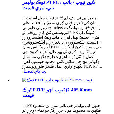
ٿوڪ پوليمر PTFE لائين ٽيوب / پائپ /
نلي، نيري قيمت
پوليمر پي ٽي ايف اي لائينڊ ٽيوب جيل اسٽيٽ ۾
اعلي viscosity (اهو واقعي ڳري نه ٿو) ان کي
روايتي طور تي extruders يا انجيڪشن مولڊنگ ۾
پروسيس ٿيڻ کان روڪي ٿو.PTFE ٽيوبنگ ان
ڪري خشڪ ٺهيل آهي يا هائيڊولڪ ايڪسٽروڊرز
۾ (پيسٽ ايڪسٽروزن) يا بغير (رام ايڪسٽروشن)
لوبريڪنٽس سان.PTFE جي پيسٽ ڪڍڻ لچڪدار
ٽيوبنگ پيدا ڪري ٿي.بهرحال، اهو هڪ بيچ جي
عمل ۾ ٿئي ٿو ۽ اهڙيء طرح ڊگهي مسلسل
ڊگھائي بيچ جي سائيز تائين محدود هونديون آهن،
پگھلڻ واري عمل ڪندڙ فلوروپوليمرز FEP، PF ...
پڇا ڳاڇا
تفصيل
ٿوڪ PTFE ٽيوب اڇو Ø 40*30mm
قيمت
PTFE (جنهن کي پوليمر جي نالي سان پڻ سڃاتو
وڃي ٿو) ڪنهن به مضبوط مواد جي رگڙ جو تمام