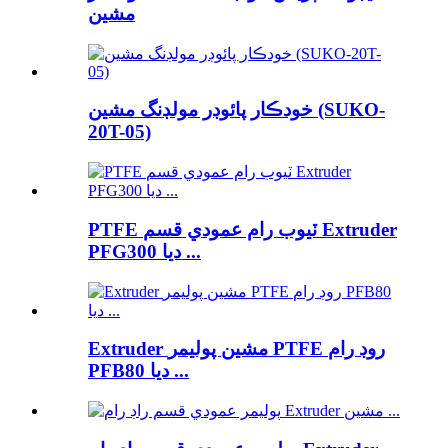
مشين
خودڪار پائوڊر مولڊنگ مشين (SUKO-
20T-05)
PTFE ٽيوب رام عمودي قسم Extruder
PFG300 ديا ...
Extruder مشين پوليمر PTFE روڊ رام
PFB80 ديا ...