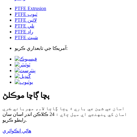
PTFE Extrusion
PTFE ٽيوب
PTFE لائين
PTFE نلي
PTFE راڊ
PTFE شيٽ
آمريڪا جي تابعداري ڪريو:
پڇا ڳاڇا موڪلڻ
اسان جي شين جي باري ۾ پڇا ڳاڇا لاء، مهرباني ڪري
اسان کي پنهنجي اي ميل ڇڏي ۽ 24 ڪلاڪن اندر اسان سان
رابطو ڪريو.
هاڻي انڪوائري