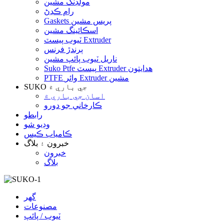
مولڊنگ مشين
رام ڪڍڻ
Gaskets پريس مشين
اسڪائينگ مشين
ٽيوب پيسٽ Extruder
ٻرندڙ فرنس
ناريل ٽيوب پائپ مشين
Suko Ptfe پيسٽ Extruder هدايتون
PTFE وائر Extruder مشين
SUKO جي باري ۾
اسان جي باري ۾
ڪارخاني جو دورو
رابطو
وڊيو شو
ڪامياب ڪيس
خبرون ۽ بلاگ
خبرون
بلاگ
گهر
مصنوعات
ٽيوب / پائپ