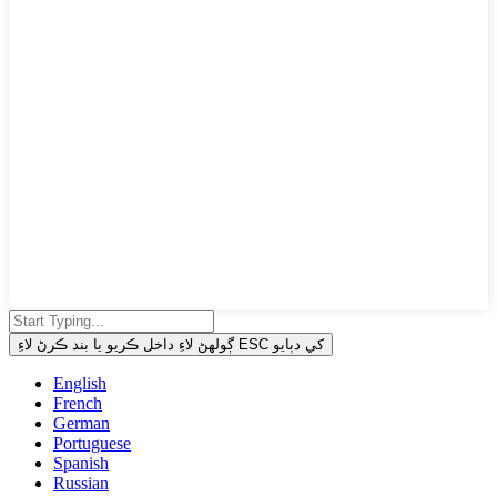
ڳولهڻ لاءِ داخل ڪريو يا بند ڪرڻ لاءِ ESC کي دٻايو
English
French
German
Portuguese
Spanish
Russian