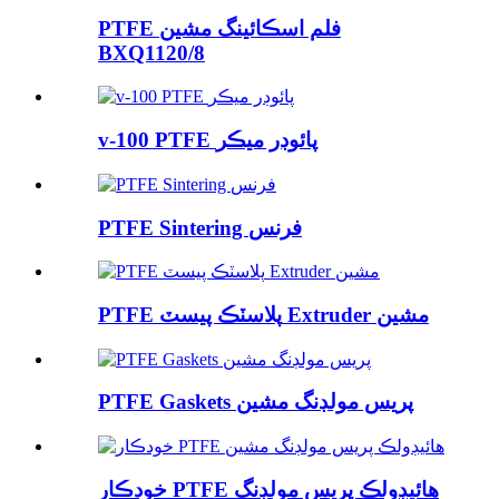
PTFE فلم اسڪائينگ مشين
BXQ1120/8
v-100 PTFE پائوڊر ميڪر
PTFE Sintering فرنس
PTFE پلاسٽڪ پيسٽ Extruder مشين
PTFE Gaskets پريس مولڊنگ مشين
خودڪار PTFE هائيڊولڪ پريس مولڊنگ