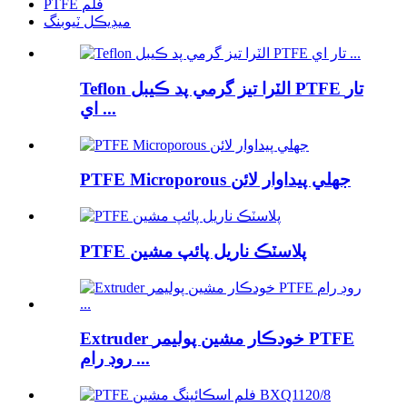
PTFE فلم
ميڊيڪل ٽيوبنگ
Teflon الٽرا تيز گرمي پد ڪيبل PTFE تار
اي ...
PTFE Microporous جھلي پيداوار لائن
PTFE پلاسٽڪ ناريل پائپ مشين
Extruder خودڪار مشين پوليمر PTFE
روڊ رام ...