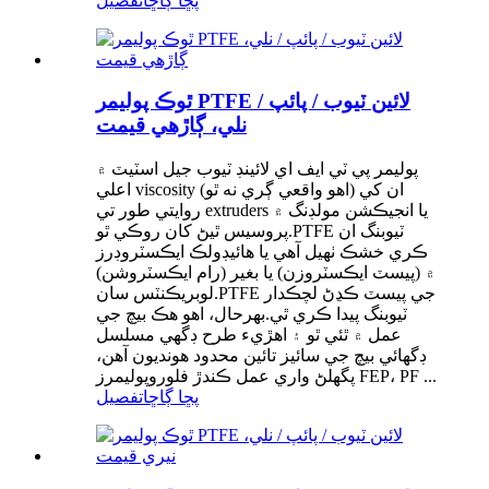
پڇا ڳاڇا
تفصيل
ٿوڪ پوليمر PTFE لائين ٽيوب / پائپ /
نلي، ڳاڙهي قيمت
پوليمر پي ٽي ايف اي لائينڊ ٽيوب جيل اسٽيٽ ۾
اعلي viscosity (اهو واقعي ڳري نه ٿو) ان کي
روايتي طور تي extruders يا انجيڪشن مولڊنگ ۾
پروسيس ٿيڻ کان روڪي ٿو.PTFE ٽيوبنگ ان
ڪري خشڪ ٺهيل آهي يا هائيڊولڪ ايڪسٽروڊرز
۾ (پيسٽ ايڪسٽروزن) يا بغير (رام ايڪسٽروشن)
لوبريڪنٽس سان.PTFE جي پيسٽ ڪڍڻ لچڪدار
ٽيوبنگ پيدا ڪري ٿي.بهرحال، اهو هڪ بيچ جي
عمل ۾ ٿئي ٿو ۽ اهڙيء طرح ڊگهي مسلسل
ڊگھائي بيچ جي سائيز تائين محدود هونديون آهن،
پگھلڻ واري عمل ڪندڙ فلوروپوليمرز FEP، PF ...
پڇا ڳاڇا
تفصيل