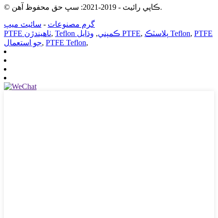
© ڪاپي رائيٽ - 2019-2021: سڀ حق محفوظ آهن.
گرم مصنوعات
-
سائيٽ ميپ
PTFE
,
پلاسٽڪ Teflon
,
وڌايل PTFE
Teflon ڪمپني
,
,
PTFE ٺاهيندڙن
,
PTFE Teflon
,
جو استعمال