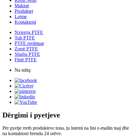
Rreth Nesh
Makinë
Produktet
Lajme
Kontaktoni
Nxjerrja PTFE
Tub PTFE
PTFE rreshtuar
Zorrë PTFE
Shufra PTFE
Fletë PTFE
Na ndiq:
Dërgimi i pyetjeve
Për pyetje rreth produkteve tona, ju lutemi na lini e-mailin tuaj dhe
na kontaktoni brenda 24 orëve.