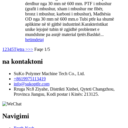
derdhur nga 30 mm në 600 mm. PTF i mbushur
(grafit i mbushur, xham i mbushur me fibër,
bronz i mbushur, karboni i mbushur), Madhësia
OD nga 30 mm në 600 mm.o Tubi ptfe ka shumë
aplikime në të gjithë industrinë.Karakteristikat
unike lejojnë tubin të zgjidhë problemet e
mundshme pa asnjë material tjetër.Bashkë...
hetim
detaj
1
2
3
4
5
Tjetra >
>>
Faqe 1/5
na kontaktoni
SuKo Polymer Machine Tech Co., Ltd.
+8619975113419
info@sukoptfe.com
Rruga Nr.8 Ziyahe, Distrikti Xinbei, Qyteti Changzhou,
Provinca Jiangsu, Kodi postar i Kinës: 213125.
Navigimi