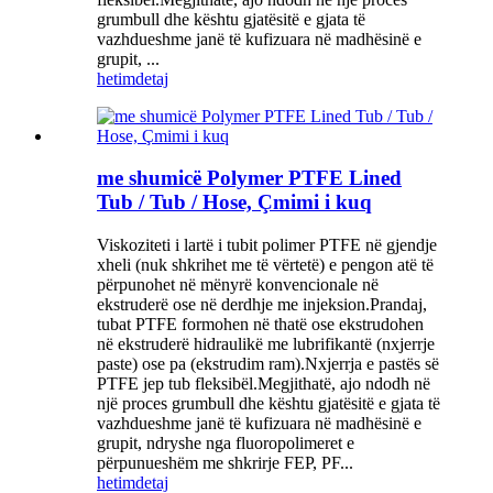
grumbull dhe kështu gjatësitë e gjata të
vazhdueshme janë të kufizuara në madhësinë e
grupit, ...
hetim
detaj
me shumicë Polymer PTFE Lined
Tub / Tub / Hose, Çmimi i kuq
Viskoziteti i lartë i tubit polimer PTFE në gjendje
xheli (nuk shkrihet me të vërtetë) e pengon atë të
përpunohet në mënyrë konvencionale në
ekstruderë ose në derdhje me injeksion.Prandaj,
tubat PTFE formohen në thatë ose ekstrudohen
në ekstruderë hidraulikë me lubrifikantë (nxjerrje
paste) ose pa (ekstrudim ram).Nxjerrja e pastës së
PTFE jep tub fleksibël.Megjithatë, ajo ndodh në
një proces grumbull dhe kështu gjatësitë e gjata të
vazhdueshme janë të kufizuara në madhësinë e
grupit, ndryshe nga fluoropolimeret e
përpunueshëm me shkrirje FEP, PF...
hetim
detaj