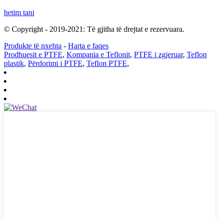
hetim tani
© Copyright - 2019-2021: Të gjitha të drejtat e rezervuara.
Produkte të nxehta
-
Harta e faqes
Prodhuesit e PTFE
,
Kompania e Teflonit
,
PTFE i zgjeruar
,
Teflon
plastik
,
Përdorimi i PTFE
,
Teflon PTFE
,