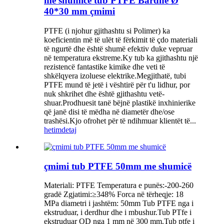
me shumicë tub PTFE Bardhë Ø
40*30 mm çmimi
PTFE (i njohur gjithashtu si Polimer) ka
koeficientin më të ulët të fërkimit të çdo materiali
të ngurtë dhe është shumë efektiv duke vepruar
në temperatura ekstreme.Ky tub ka gjithashtu një
rezistencë fantastike kimike dhe veti të
shkëlqyera izoluese elektrike.Megjithatë, tubi
PTFE mund të jetë i vështirë për t'u lidhur, por
nuk shkrihet dhe është gjithashtu vetë-
shuar.Prodhuesit tanë bëjnë plastikë inxhinierike
që janë disi të mëdha në diametër dhe/ose
trashësi.Kjo ofrohet për të ndihmuar klientët të...
hetim
detaj
çmimi tub PTFE 50mm me shumicë
Materiali: PTFE Temperatura e punës:-200-260
gradë Zgjatimi:≥348% Forca në tërheqje: 18
MPa diametri i jashtëm: 50mm Tub PTFE nga i
ekstruduar, i derdhur dhe i mbushur.Tub PTfe i
ekstruduar OD nga 1 mm në 300 mm.Tub ptfe i