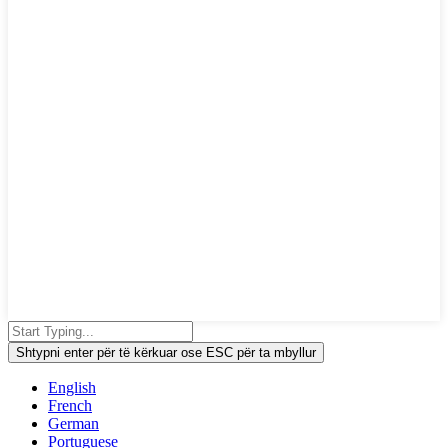
Shtypni enter për të kërkuar ose ESC për ta mbyllur
English
French
German
Portuguese