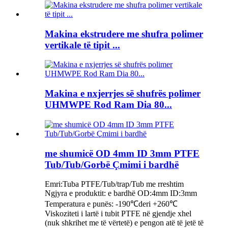
Makina ekstrudere me shufra polimer
vertikale të tipit ...
Makina e nxjerrjes së shufrës polimer
UHMWPE Rod Ram Dia 80...
me shumicë OD 4mm ID 3mm PTFE
Tub/Tub/Gorbë Çmimi i bardhë
Emri:Tuba PTFE/Tub/trap/Tub me rreshtim
Ngjyra e produktit: e bardhë OD:4mm ID:3mm
Temperatura e punës: -190℃deri +260℃
Viskoziteti i lartë i tubit PTFE në gjendje xhel
(nuk shkrihet me të vërtetë) e pengon atë të jetë të