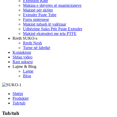
Extrusion Ram
Makina e shtypjes së guarnicioneve
Makinë për skijim
Extruder Paste Tube
Furra sinteruese
Makinë tubash të valëzuar
Udhëzime Suko Ptfe Paste Extruder
Makinë ekstruderi me tela PTFE
Rreth SUKO-s
Rreth Nesh
Turne në fabrikë
Kontaktoni
Shfaq video
Rast suksesi
Lajme & Blog
Lajme
Blog
Shtëpi
Produktet
Tub/tub
Tub/tub