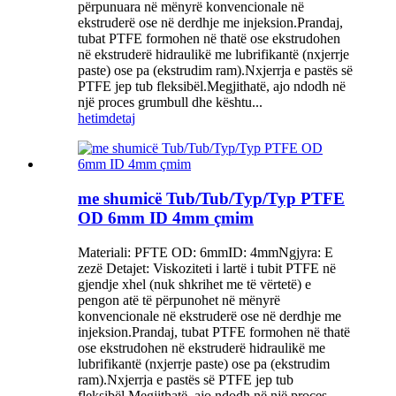
përpunuara në mënyrë konvencionale në
ekstruderë ose në derdhje me injeksion.Prandaj,
tubat PTFE formohen në thatë ose ekstrudohen
në ekstruderë hidraulikë me lubrifikantë (nxjerrje
paste) ose pa (ekstrudim ram).Nxjerrja e pastës së
PTFE jep tub fleksibël.Megjithatë, ajo ndodh në
një proces grumbull dhe kështu...
hetim
detaj
me shumicë Tub/Tub/Typ/Typ PTFE
OD 6mm ID 4mm çmim
Materiali: PFTE OD: 6mmID: 4mmNgjyra: E
zezë Detajet: Viskoziteti i lartë i tubit PTFE në
gjendje xhel (nuk shkrihet me të vërtetë) e
pengon atë të përpunohet në mënyrë
konvencionale në ekstruderë ose në derdhje me
injeksion.Prandaj, tubat PTFE formohen në thatë
ose ekstrudohen në ekstruderë hidraulikë me
lubrifikantë (nxjerrje paste) ose pa (ekstrudim
ram).Nxjerrja e pastës së PTFE jep tub
fleksibël.Megjithatë, ajo ndodh në një proces