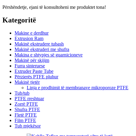
Përshëndetje, ejani të konsultoheni me produktet tona!
Kategoritë
Makine e derdhur
Extrusion Ram
Makinë ekstrudere tubash
Makinë ekstruderi me shufra
Makina e shtypjes së guarnicioneve
Makinë për skijim
Furra sinteruese
Extruder Paste Tube
Përzierës PTFE pluhur
Makinë tjetër
Linja e prodhimit të membranave mikroporoze PTFE
Tub/tub
PTFE rreshtuar
Zorrë PTFE
Shufra PTFE
Fletë PTFE
Film PTFE
Tub mjekësor