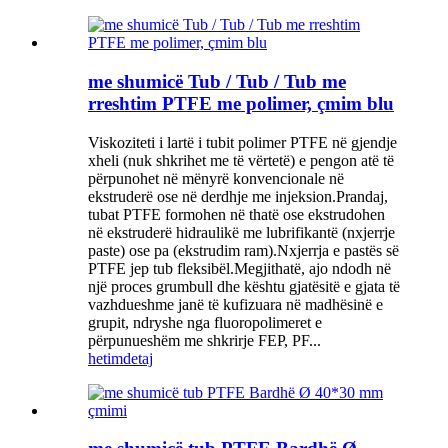
me shumicë Tub / Tub / Tub me
rreshtim PTFE me polimer, çmim blu
Viskoziteti i lartë i tubit polimer PTFE në gjendje
xheli (nuk shkrihet me të vërtetë) e pengon atë të
përpunohet në mënyrë konvencionale në
ekstruderë ose në derdhje me injeksion.Prandaj,
tubat PTFE formohen në thatë ose ekstrudohen
në ekstruderë hidraulikë me lubrifikantë (nxjerrje
paste) ose pa (ekstrudim ram).Nxjerrja e pastës së
PTFE jep tub fleksibël.Megjithatë, ajo ndodh në
një proces grumbull dhe kështu gjatësitë e gjata të
vazhdueshme janë të kufizuara në madhësinë e
grupit, ndryshe nga fluoropolimeret e
përpunueshëm me shkrirje FEP, PF...
hetim
detaj