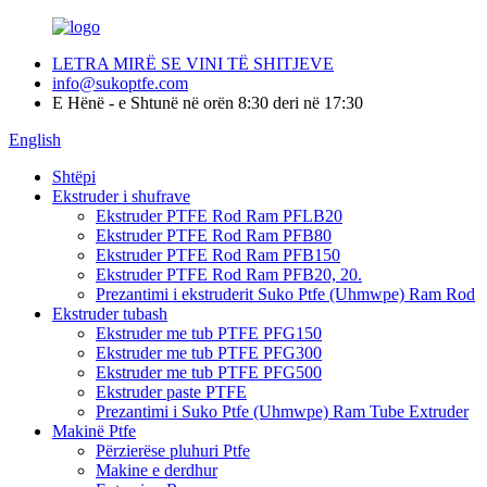
LETRA MIRË SE VINI TË SHITJEVE
info@sukoptfe.com
E Hënë - e Shtunë në orën 8:30 deri në 17:30
English
Shtëpi
Ekstruder i shufrave
Ekstruder PTFE Rod Ram PFLB20
Ekstruder PTFE Rod Ram PFB80
Ekstruder PTFE Rod Ram PFB150
Ekstruder PTFE Rod Ram PFB20, 20.
Prezantimi i ekstruderit Suko Ptfe (Uhmwpe) Ram Rod
Ekstruder tubash
Ekstruder me tub PTFE PFG150
Ekstruder me tub PTFE PFG300
Ekstruder me tub PTFE PFG500
Ekstruder paste PTFE
Prezantimi i Suko Ptfe (Uhmwpe) Ram Tube Extruder
Makinë Ptfe
Përzierëse pluhuri Ptfe
Makine e derdhur