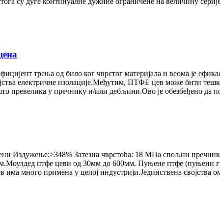
стога су дуге континуалне дужине ограничене на величину серије,
цена
ицијент трења од било ког чврстог материјала и веома је ефика
јства електричне изолације.Међутим, ПТФЕ цев може бити тешко 
то превелика у пречнику и/или дебљини.Ово је обезбеђено да по
пени Издужење:≥348% Затезна чврстоћа: 18 МПа спољни пречник
.Моулдед птфе цеви од 30мм до 600мм. Пуњене птфе (пуњени г
в има много примена у целој индустрији.Јединствена својства о