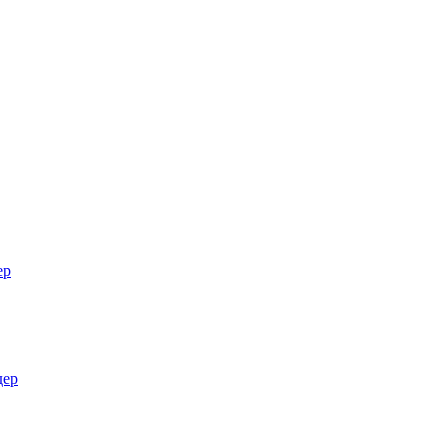
ер
дер