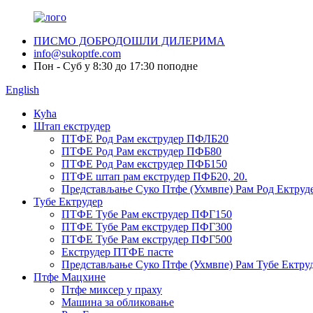
ПИСМО ДОБРОДОШЛИ ДИЛЕРИМА
info@sukoptfe.com
Пон - Суб у 8:30 до 17:30 поподне
English
Кућа
Штап екструдер
ПТФЕ Род Рам екструдер ПФЛБ20
ПТФЕ Род Рам екструдер ПФБ80
ПТФЕ Род Рам екструдер ПФБ150
ПТФЕ штап рам екструдер ПФБ20, 20.
Представљање Суко Птфе (Ухмвпе) Рам Род Ектруд
Тубе Ектрудер
ПТФЕ Тубе Рам екструдер ПФГ150
ПТФЕ Тубе Рам екструдер ПФГ300
ПТФЕ Тубе Рам екструдер ПФГ500
Екструдер ПТФЕ пасте
Представљање Суко Птфе (Ухмвпе) Рам Тубе Ектру
Птфе Мацхине
Птфе миксер у праху
Машина за обликовање