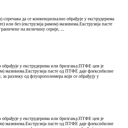
 спречава да се конвенционално обрађује у екструдерима
е) или без (екструзија рамом) мазивима.Екструзија пасте
аничене на величину серије, ...
о обрађује у екструдерима или бризгању.ПТФЕ цев је
мом) мазивима.Екструзија пасте од ПТФЕ даје флексибилне
 за разлику од флуорополимера који се обрађују у
о обрађује у екструдерима или бризгању.ПТФЕ цев је
мом) мазивима.Екструзија пасте од ПТФЕ даје флексибилне