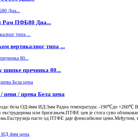
 Рам ПФБ80 Диа...
ом вертикалног типа ...
шипке пречника 80...
 цеви / црева Бела цена
вода: бела ОД:4мм ИД:3мм Радна температура: -190℃до +260℃ Ви
 у екструдерима или бризгањем.ПТФЕ цев је стога суво обликова
вима.Екструзија пасте од ПТФЕ даје флексибилне цеви.Међутим, т