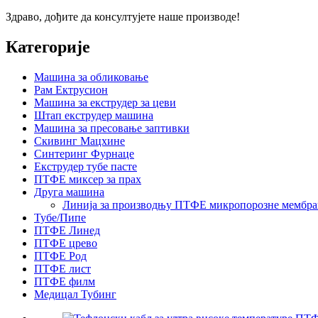
Здраво, дођите да консултујете наше производе!
Категорије
Машина за обликовање
Рам Ектрусион
Машина за екструдер за цеви
Штап екструдер машина
Машина за пресовање заптивки
Скивинг Мацхине
Синтеринг Фурнаце
Екструдер тубе пасте
ПТФЕ миксер за прах
Друга машина
Линија за производњу ПТФЕ микропорозне мембра
Тубе/Пипе
ПТФЕ Линед
ПТФЕ црево
ПТФЕ Род
ПТФЕ лист
ПТФЕ филм
Медицал Тубинг