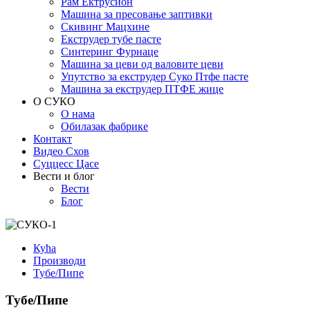
Рам Ектрусион
Машина за пресовање заптивки
Скивинг Мацхине
Екструдер тубе пасте
Синтеринг Фурнаце
Машина за цеви од валовите цеви
Упутство за екструдер Суко Птфе пасте
Машина за екструдер ПТФЕ жице
О СУКО
О нама
Обилазак фабрике
Контакт
Видео Схов
Суццесс Цасе
Вести и блог
Вести
Блог
Кућа
Производи
Тубе/Пипе
Тубе/Пипе