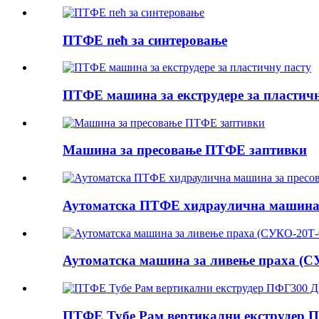
ПТФЕ пећ за синтеровање
ПТФЕ машина за екструдере за пластичн
Машина за пресовање ПТФЕ заптивки
Аутоматска ПТФЕ хидраулична машина 
Аутоматска машина за ливење праха (С
ПТФЕ Тубе Рам вертикални екструдер П