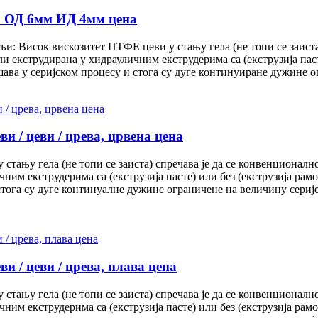
во ОД 6мм ИД 4мм цена
: Висок вискозитет ПТФЕ цеви у стању гела (не топи се заиста)
и екструдирана у хидрауличним екструдерима са (екструзија паст
ва у серијском процесу и стога су дуге континуиране дужине огр
 / цеви / црева, црвена цена
тању гела (не топи се заиста) спречава је да се конвенционалн
чним екструдерима са (екструзија пасте) или без (екструзија ра
стога су дуге континуалне дужине ограничене на величину серије,
 / цеви / црева, плава цена
тању гела (не топи се заиста) спречава је да се конвенционалн
чним екструдерима са (екструзија пасте) или без (екструзија ра