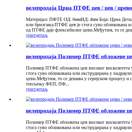
велепродаја Црна ПТФЕ цев / цев / цре
Материјал: ПФТЕ ОД: 6ммИД: 4мм Боја: Црна Детаљи
или бризгању.ПТФЕ цев је стога суво обликована ил
од ПТФЕ даје флексибилне цеви.Међутим, то се деша
упит
детаљ
велепродаја Полимер ПТФЕ обложене цеви
Полимер ПТФЕ обложена цев високог вискозитета у с
стога суво обликована или екструдирана у хидраули
цеви.Међутим, то се дешава у серијском процесу и 
топљењу ФЕП, ПФ...
упит
детаљ
велепродаја Полимер ПТФЕ обложене цеви
Полимер ПТФЕ обложена цев високог вискозитета у с
стога суво обликована или екструдирана у хидраули