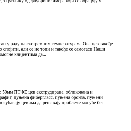
 за разлику од флуорополимера који се обрађују у
сан у раду на екстремним температурама.Ова цев такође
спојити, али се не топи и такође се самогаси.Наши
могне клијентима да...
: 50мм ПТФЕ цев екструдирана, обликована и
рафит, пуњена фибергласс, пуњена бронза, пуњени
могућавају цевима да решавају проблеме могуће без