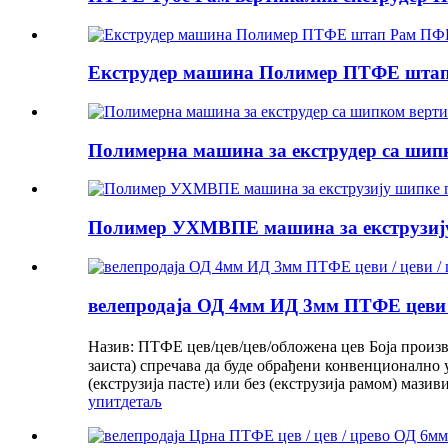
Екструдер машина Полимер ПТФЕ штап
Полимерна машина за екструдер са шипк
Полимер УХМВПЕ машина за екструзију 
велепродаја ОД 4мм ИД 3мм ПТФЕ цеви /
Назив: ПТФЕ цев/цев/цев/обложена цев Боја произ
заиста) спречава да буде обрађени конвенционално
(екструзија пасте) или без (екструзија рамом) мази
упит
детаљ