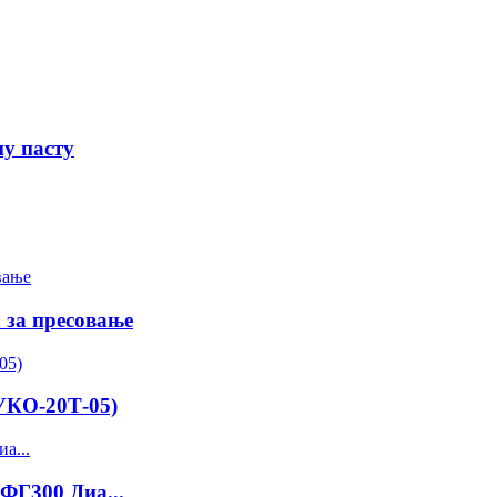
у пасту
за пресовање
УКО-20Т-05)
ФГ300 Диа...