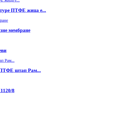
туре ПТФЕ жица е...
зне мембране
еви
ПТФЕ штап Рам...
1120/8