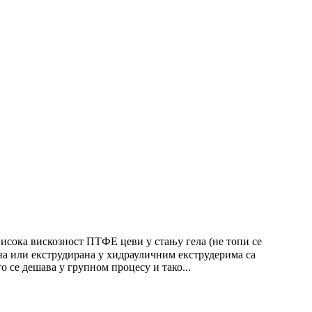
сока вискозност ПТФЕ цеви у стању гела (не топи се
на или екструдирана у хидрауличним екструдерима са
о се дешава у групном процесу и тако...