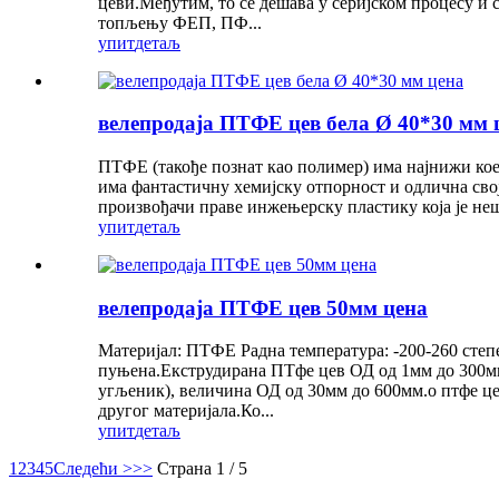
цеви.Међутим, то се дешава у серијском процесу и 
топљењу ФЕП, ПФ...
упит
детаљ
велепродаја ПТФЕ цев бела Ø 40*30 мм 
ПТФЕ (такође познат као полимер) има најнижи коеф
има фантастичну хемијску отпорност и одлична сво
произвођачи праве инжењерску пластику која је неш
упит
детаљ
велепродаја ПТФЕ цев 50мм цена
Материјал: ПТФЕ Радна температура: -200-260 сте
пуњена.Екструдирана ПТфе цев ОД од 1мм до 300мм
угљеник), величина ОД од 30мм до 600мм.о птфе це
другог материјала.Ко...
упит
детаљ
1
2
3
4
5
Следећи >
>>
Страна 1 / 5