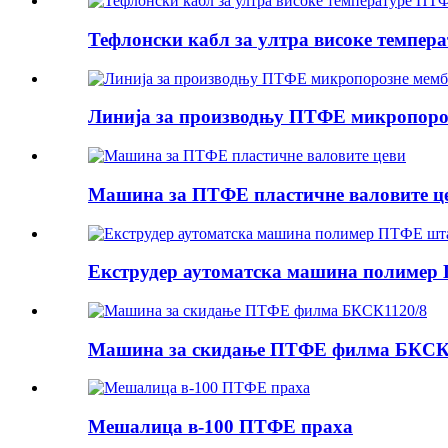
Тефлонски кабл за ултра високе темпера
Линија за производњу ПТФЕ микропоро
Машина за ПТФЕ пластичне валовите ц
Екструдер аутоматска машина полимер 
Машина за скидање ПТФЕ филма БКСК
Мешалица в-100 ПТФЕ праха