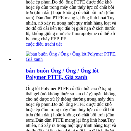
hoặc ép phun.Do đó, ống PTFE được đúc khô
hoặc ép đùn trong máy đùn thủy lực có chất bôi
trơn (đùn dán) hoặc không có chất bôi trơn (đùn
ram).Dán đùn PTFE mang lại ống linh hoạt.Tuy
nhiên, nó xảy ra trong một quy trình hàng loạt và
do đó độ dài liên tục dài bị giới hạn ở kích thước
lô, không giống như các fluoropolyme có thể xử
lý nóng chảy FEP, PF...
cuộc điều tra
chi tiết
bán buôn Ống / Ống / Ống lót
Polymer PTFE, Giá xanh
Ống lót Polymer PTFE có độ nhớt cao ở trạng
thái gel (nó không thực sự tan chảy) ngăn không
cho nó được xử lý thông thường trong máy đùn
hoặc ép phun.Do đó, ống PTFE được đúc khô
hoặc ép đùn trong máy đùn thủy lực có chất bôi
trơn (đùn dán) hoặc không có chất bôi trơn (đùn
ram).Dán đùn PTFE mang lại ống linh hoạt.Tuy
nhiên, nó xảy ra trong một quy trình hàng loạt và
do đó độ dài liên tục dài bị giới hạn ở kích thước