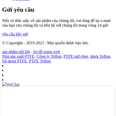
Gửi yêu cầu
Nếu có thắc mắc về sản phẩm của chúng tôi, vui lòng để lại e-mail
của bạn cho chúng tôi và liên hệ với chúng tôi trong vòng 24 giờ.
yêu cầu bây giờ
© Copyright - 2019-2021 : Mọi quyền được bảo lưu.
sản phẩm nổi bật
-
Sơ đồ trang web
Nhà sản xuất PTFE
,
Công ty Teflon
,
PTFE mở rộng
,
nhựa Teflon
,
Sử dụng PTFE
,
PTFE Teflon
,