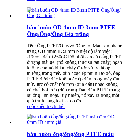
bán buôn OD 4mm ID 3mm PTFE
Ống/Ống/Ống Giá trắng
Tên: Ống PTFE/Ống/vòi/Ống lót Màu sản phẩm:
trắng OD:4mm ID:3 mm Nhiệt độ làm việc:
-190oC đến +260oC Độ nhớt cao của ống PTFE
ở trạng thái gel (nó không thực sự tan chảy) ngăn
không cho nó bị tan chảy được xử lý thông
thường trong máy đùn hoặc ép phun.Do đó, ống
PTFE được đúc khô hoặc ép đùn trong máy đùn
thủy lực có chất bôi trơn (đùn dán) hoặc không
có chất bôi trơn (đùn ram).Dán đùn PTFE mang
lại ống linh hoạt.Tuy nhiên, nó xảy ra trong một
quá trình hàng loạt và do đó...
cuộc điều tra
chi tiết
bán buôn ống/ống/ống PTFE màu