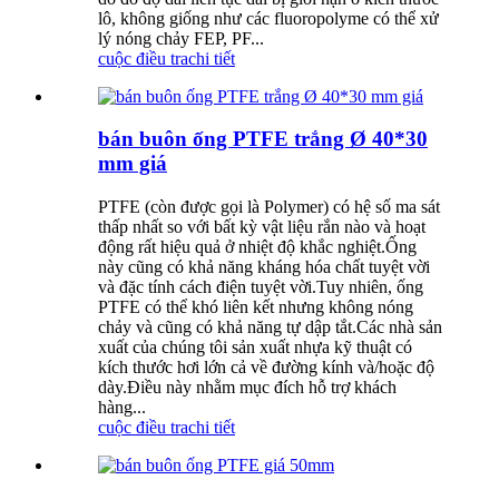
lô, không giống như các fluoropolyme có thể xử
lý nóng chảy FEP, PF...
cuộc điều tra
chi tiết
bán buôn ống PTFE trắng Ø 40*30
mm giá
PTFE (còn được gọi là Polymer) có hệ số ma sát
thấp nhất so với bất kỳ vật liệu rắn nào và hoạt
động rất hiệu quả ở nhiệt độ khắc nghiệt.Ống
này cũng có khả năng kháng hóa chất tuyệt vời
và đặc tính cách điện tuyệt vời.Tuy nhiên, ống
PTFE có thể khó liên kết nhưng không nóng
chảy và cũng có khả năng tự dập tắt.Các nhà sản
xuất của chúng tôi sản xuất nhựa kỹ thuật có
kích thước hơi lớn cả về đường kính và/hoặc độ
dày.Điều này nhằm mục đích hỗ trợ khách
hàng...
cuộc điều tra
chi tiết