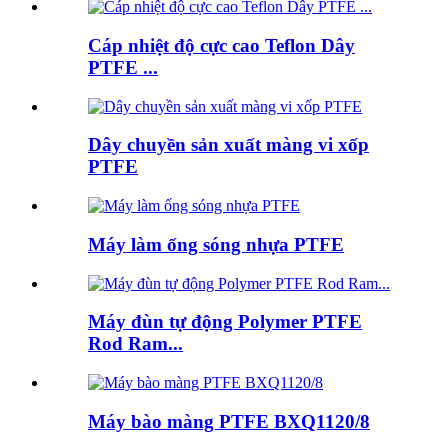
Cáp nhiệt độ cực cao Teflon Dây
PTFE ...
Dây chuyền sản xuất màng vi xốp
PTFE
Máy làm ống sóng nhựa PTFE
Máy đùn tự động Polymer PTFE
Rod Ram...
Máy bào màng PTFE BXQ1120/8