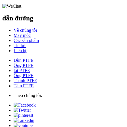
dẫn đường
Về chúng tôi
Máy móc
Các sản phẩm
Tin tức
Liên hệ
Đùn PTFE
Ống PTFE
lót PTFE
Ống PTFE
Thanh PTFE
Tấm PTFE
Theo chúng tôi: