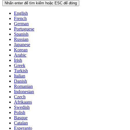
Nhấn enter để tìm kiếm hoặc ESC để đóng
English
French
German
Portuguese
Spanish
Russian
Japanese
Korean
Arabic
Irish
Greek
Turkish
Italian
Danish
Romanian
Indonesian
Czech
Afrikaans
Swedish
Polish
Basque
Catalan
Esperanto