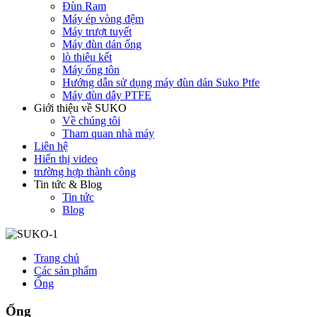
Đùn Ram
Máy ép vòng đệm
Máy trượt tuyết
Máy đùn dán ống
lò thiêu kết
Máy ống tôn
Hướng dẫn sử dụng máy đùn dán Suko Ptfe
Máy đùn dây PTFE
Giới thiệu về SUKO
Về chúng tôi
Tham quan nhà máy
Liên hệ
Hiển thị video
trường hợp thành công
Tin tức & Blog
Tin tức
Blog
Trang chủ
Các sản phẩm
Ống
Ống