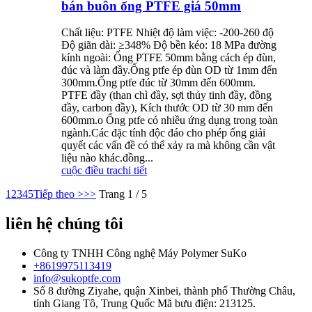
bán buôn ống PTFE giá 50mm
Chất liệu: PTFE Nhiệt độ làm việc: -200-260 độ
Độ giãn dài: ≥348% Độ bền kéo: 18 MPa đường
kính ngoài: Ống PTFE 50mm bằng cách ép đùn,
đúc và làm đầy.Ống ptfe ép đùn OD từ 1mm đến
300mm.Ống ptfe đúc từ 30mm đến 600mm.
PTFE đầy (than chì đầy, sợi thủy tinh đầy, đồng
đầy, carbon đầy), Kích thước OD từ 30 mm đến
600mm.o Ống ptfe có nhiều ứng dụng trong toàn
ngành.Các đặc tính độc đáo cho phép ống giải
quyết các vấn đề có thể xảy ra mà không cần vật
liệu nào khác.đồng...
cuộc điều tra
chi tiết
1
2
3
4
5
Tiếp theo >
>>
Trang 1 / 5
liên hệ chúng tôi
Công ty TNHH Công nghệ Máy Polymer SuKo
+8619975113419
info@sukoptfe.com
Số 8 đường Ziyahe, quận Xinbei, thành phố Thường Châu,
tỉnh Giang Tô, Trung Quốc Mã bưu điện: 213125.