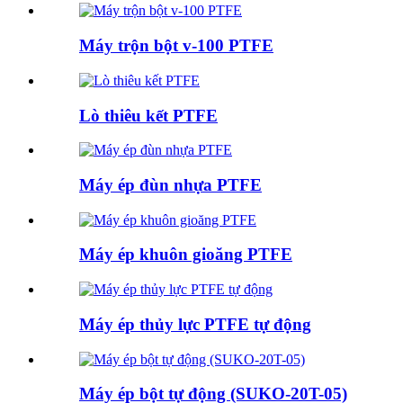
Máy trộn bột v-100 PTFE
Lò thiêu kết PTFE
Máy ép đùn nhựa PTFE
Máy ép khuôn gioăng PTFE
Máy ép thủy lực PTFE tự động
Máy ép bột tự động (SUKO-20T-05)