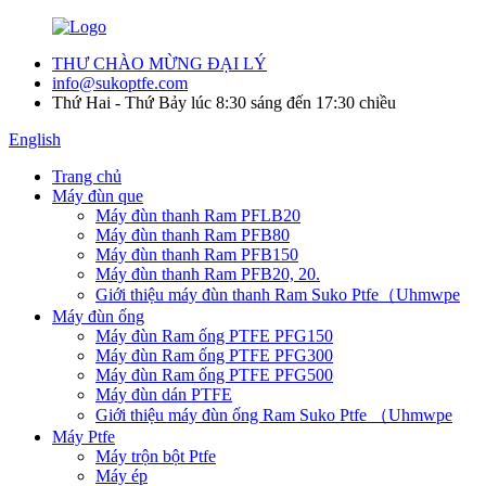
THƯ CHÀO MỪNG ĐẠI LÝ
info@sukoptfe.com
Thứ Hai - Thứ Bảy lúc 8:30 sáng đến 17:30 chiều
English
Trang chủ
Máy đùn que
Máy đùn thanh Ram PFLB20
Máy đùn thanh Ram PFB80
Máy đùn thanh Ram PFB150
Máy đùn thanh Ram PFB20, 20.
Giới thiệu máy đùn thanh Ram Suko Ptfe（Uhmwpe
Máy đùn ống
Máy đùn Ram ống PTFE PFG150
Máy đùn Ram ống PTFE PFG300
Máy đùn Ram ống PTFE PFG500
Máy đùn dán PTFE
Giới thiệu máy đùn ống Ram Suko Ptfe （Uhmwpe
Máy Ptfe
Máy trộn bột Ptfe
Máy ép