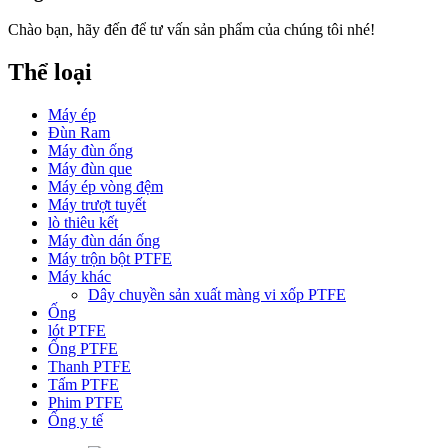
Chào bạn, hãy đến để tư vấn sản phẩm của chúng tôi nhé!
Thể loại
Máy ép
Đùn Ram
Máy đùn ống
Máy đùn que
Máy ép vòng đệm
Máy trượt tuyết
lò thiêu kết
Máy đùn dán ống
Máy trộn bột PTFE
Máy khác
Dây chuyền sản xuất màng vi xốp PTFE
Ống
lót PTFE
Ống PTFE
Thanh PTFE
Tấm PTFE
Phim PTFE
Ống y tế