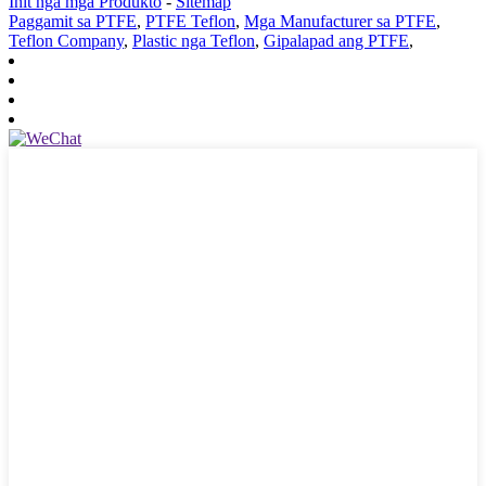
Init nga mga Produkto
-
Sitemap
Paggamit sa PTFE
,
PTFE Teflon
,
Mga Manufacturer sa PTFE
,
Teflon Company
,
Plastic nga Teflon
,
Gipalapad ang PTFE
,