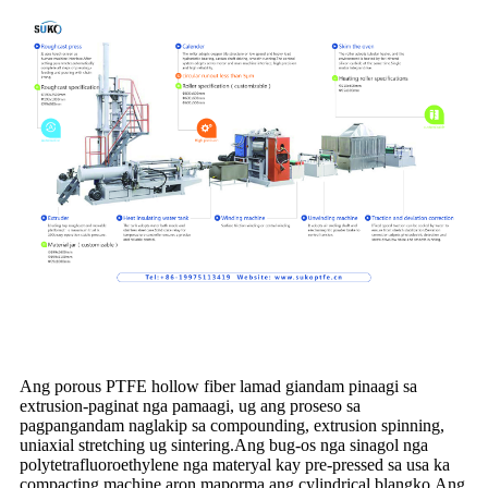
Ang porous PTFE hollow fiber lamad giandam pinaagi sa
extrusion-paginat nga pamaagi, ug ang proseso sa
pagpangandam naglakip sa compounding, extrusion spinning,
uniaxial stretching ug sintering.Ang bug-os nga sinagol nga
polytetrafluoroethylene nga materyal kay pre-pressed sa usa ka
compacting machine aron maporma ang cylindrical blangko.Ang