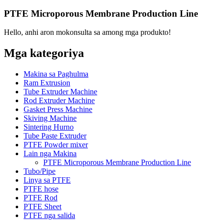
PTFE Microporous Membrane Production Line
Hello, anhi aron mokonsulta sa among mga produkto!
Mga kategoriya
Makina sa Paghulma
Ram Extrusion
Tube Extruder Machine
Rod Extruder Machine
Gasket Press Machine
Skiving Machine
Sintering Hurno
Tube Paste Extruder
PTFE Powder mixer
Lain nga Makina
PTFE Microporous Membrane Production Line
Tubo/Pipe
Linya sa PTFE
PTFE hose
PTFE Rod
PTFE Sheet
PTFE nga salida