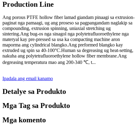
Production Line
Ang porous PTFE hollow fiber lamad giandam pinaagi sa extrusion-
paginat nga pamaagi, ug ang proseso sa pagpangandam naglakip sa
compounding, extrusion spinning, uniaxial stretching ug
sintering.Ang bug-os nga sinagol nga polytetrafluoroethylene nga
materyal kay pre-pressed sa usa ka compacting machine aron
maporma ang cylindrical blangko.Ang preformed blangko kay
extruded ug spin sa 40-100°C.Human sa degreasing ug heat-setting,
nakuha ang polytetrafluoroethylene hollow fiber membrane.Ang
degreasing temperatura mao ang 200-340 ℃, t...
Ipadala ang email kanamo
Detalye sa Produkto
Mga Tag sa Produkto
Mga komento