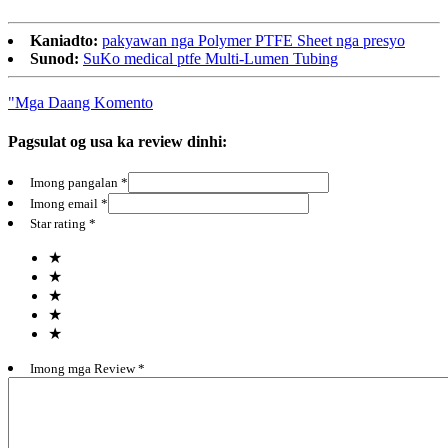
Kaniadto:
pakyawan nga Polymer PTFE Sheet nga presyo
Sunod:
SuKo medical ptfe Multi-Lumen Tubing
"Mga Daang Komento
Pagsulat og usa ka review dinhi:
Imong pangalan *
Imong email *
Star rating *
★
★
★
★
★
Imong mga Review *