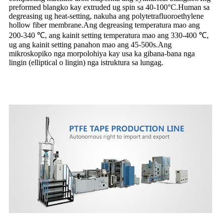
preformed blangko kay extruded ug spin sa 40-100°C.Human sa
degreasing ug heat-setting, nakuha ang polytetrafluoroethylene
hollow fiber membrane.Ang degreasing temperatura mao ang
200-340 ℃, ang kainit setting temperatura mao ang 330-400 ℃,
ug ang kainit setting panahon mao ang 45-500s.Ang
mikroskopiko nga morpolohiya kay usa ka gibana-bana nga
lingin (elliptical o lingin) nga istruktura sa lungag.