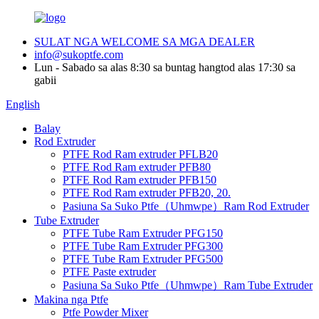
SULAT NGA WELCOME SA MGA DEALER
info@sukoptfe.com
Lun - Sabado sa alas 8:30 sa buntag hangtod alas 17:30 sa
gabii
English
Balay
Rod Extruder
PTFE Rod Ram extruder PFLB20
PTFE Rod Ram extruder PFB80
PTFE Rod Ram extruder PFB150
PTFE Rod Ram extruder PFB20, 20.
Pasiuna Sa Suko Ptfe（Uhmwpe）Ram Rod Extruder
Tube Extruder
PTFE Tube Ram Extruder PFG150
PTFE Tube Ram Extruder PFG300
PTFE Tube Ram Extruder PFG500
PTFE Paste extruder
Pasiuna Sa Suko Ptfe（Uhmwpe）Ram Tube Extruder
Makina nga Ptfe
Ptfe Powder Mixer