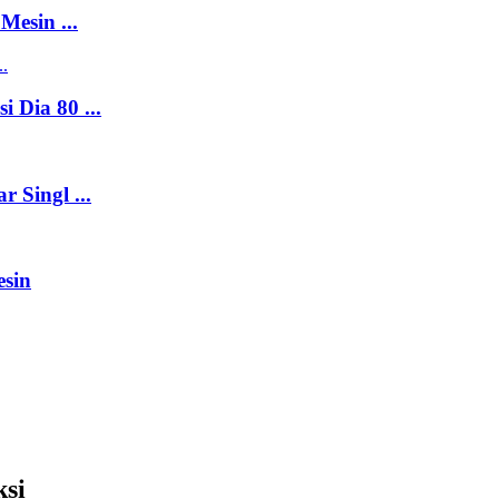
esin ...
Dia 80 ...
 Singl ...
esin
si