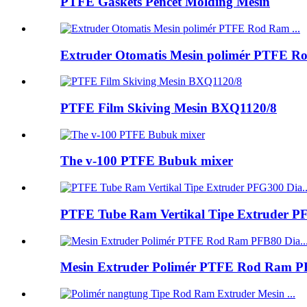
PTFE Gaskets Pencét Molding Mesin
Extruder Otomatis Mesin polimér PTFE Ro
PTFE Film Skiving Mesin BXQ1120/8
The v-100 PTFE Bubuk mixer
PTFE Tube Ram Vertikal Tipe Extruder PF
Mesin Extruder Polimér PTFE Rod Ram PF