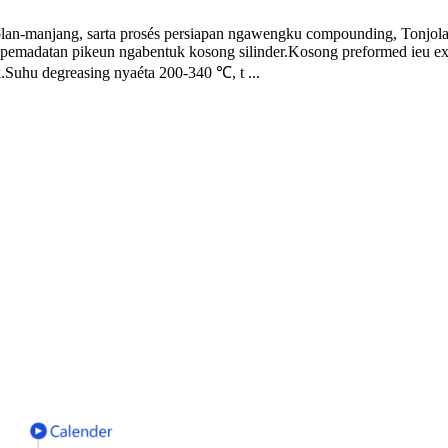
n-manjang, sarta prosés persiapan ngawengku compounding, Tonjolan 
 pemadatan pikeun ngabentuk kosong silinder.Kosong preformed ieu ext
k.Suhu degreasing nyaéta 200-340 ℃, t ...