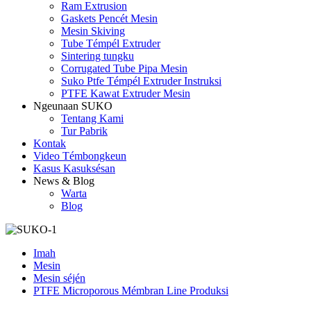
Ram Extrusion
Gaskets Pencét Mesin
Mesin Skiving
Tube Témpél Extruder
Sintering tungku
Corrugated Tube Pipa Mesin
Suko Ptfe Témpél Extruder Instruksi
PTFE Kawat Extruder Mesin
Ngeunaan SUKO
Tentang Kami
Tur Pabrik
Kontak
Video Témbongkeun
Kasus Kasuksésan
News & Blog
Warta
Blog
Imah
Mesin
Mesin séjén
PTFE Microporous Mémbran Line Produksi