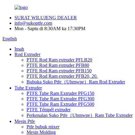
SURAT WILUJENG DEALER
info@sukoptfe.com
Mon - Saptu di 8:30AM ka 17:30PM
English
Imah
Rod Extruder
PTFE Rod Ram extruder PFLB20
PTFE Rod Ram extruder PFB80
PTFE Rod Ram extruder PFB150
PTFE Rod Ram extruder PFB20, 20.
Bubuka Suko Ptfe（Uhmwpe）Ram Rod Extruder
Tube Extruder
PTFE Tube Ram Extruder PFG150
PTFE Tube Ram Extruder PFG300
PTFE Tube Ram Extruder PFG500
PTFE Témpél extruder
Perkenalan Suko Ptfe（Uhmwpe）Ram Tube Extruder
Mesin Ptfe
Ptfe bubuk mixer
Mesin Molding