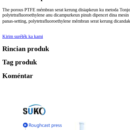
The porous PTFE mémbran serat kerung disiapkeun ku metoda Tonjola
polytetrafluoroethylene anu dicampurkeun pinuh dipencet dina mesin
panas-setting, polytetrafluoroethylene mémbran serat kerung dicanda
Kirim surélék ka kami
Rincian produk
Tag produk
Koméntar