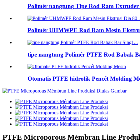
Polimér nangtung Tipe Rod Ram Extruder M
Polimér UHMWPE Rod Ram Mesin Ekstrusi 
tipe nangtung Polimér PTFE Rod Babak Bar
Otomatis PTFE hidrolik Pencét Molding M
PTFE Microporous Mémbran Line Produk