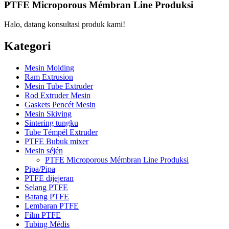
PTFE Microporous Mémbran Line Produksi
Halo, datang konsultasi produk kami!
Kategori
Mesin Molding
Ram Extrusion
Mesin Tube Extruder
Rod Extruder Mesin
Gaskets Pencét Mesin
Mesin Skiving
Sintering tungku
Tube Témpél Extruder
PTFE Bubuk mixer
Mesin séjén
PTFE Microporous Mémbran Line Produksi
Pipa/Pipa
PTFE dijejeran
Selang PTFE
Batang PTFE
Lembaran PTFE
Film PTFE
Tubing Médis