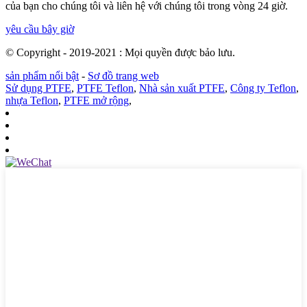
của bạn cho chúng tôi và liên hệ với chúng tôi trong vòng 24 giờ.
yêu cầu bây giờ
© Copyright - 2019-2021 : Mọi quyền được bảo lưu.
sản phẩm nổi bật
-
Sơ đồ trang web
Sử dụng PTFE
,
PTFE Teflon
,
Nhà sản xuất PTFE
,
Công ty Teflon
,
nhựa Teflon
,
PTFE mở rộng
,