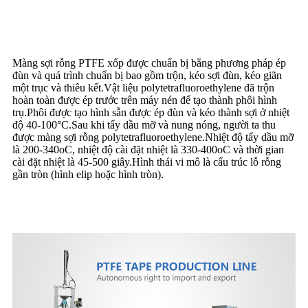
Màng sợi rỗng PTFE xốp được chuẩn bị bằng phương pháp ép
đùn và quá trình chuẩn bị bao gồm trộn, kéo sợi đùn, kéo giãn
một trục và thiêu kết.Vật liệu polytetrafluoroethylene đã trộn
hoàn toàn được ép trước trên máy nén để tạo thành phôi hình
trụ.Phôi được tạo hình sẵn được ép đùn và kéo thành sợi ở nhiệt
độ 40-100°C.Sau khi tẩy dầu mỡ và nung nóng, người ta thu
được màng sợi rỗng polytetrafluoroethylene.Nhiệt độ tẩy dầu mỡ
là 200-340oC, nhiệt độ cài đặt nhiệt là 330-400oC và thời gian
cài đặt nhiệt là 45-500 giây.Hình thái vi mô là cấu trúc lỗ rỗng
gần tròn (hình elip hoặc hình tròn).