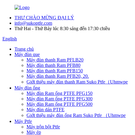
THƯ CHÀO MỪNG ĐẠI LÝ
info@sukoptfe.com
Thứ Hai - Thứ Bảy lúc 8:30 sáng đến 17:30 chiều
English
Trang chủ
Máy đùn que
Máy đùn thanh Ram PFLB20
Máy đùn thanh Ram PFB80
Máy đùn thanh Ram PFB150
Máy đùn thanh Ram PFB20, 20.
Giới thiệu máy đùn thanh Ram Suko Ptfe（Uhmwpe
Máy đùn ống
Máy đùn Ram ống PTFE PFG150
Máy đùn Ram ống PTFE PFG300
Máy đùn Ram ống PTFE PFG500
Máy đùn dán PTFE
Giới thiệu máy đùn ống Ram Suko Ptfe （Uhmwpe
Máy Ptfe
Máy trộn bột Ptfe
Máy ép