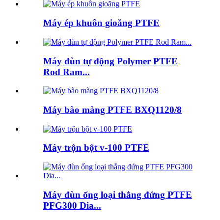
Máy ép khuôn gioăng PTFE
Máy đùn tự động Polymer PTFE
Rod Ram...
Máy bào màng PTFE BXQ1120/8
Máy trộn bột v-100 PTFE
Máy đùn ống loại thẳng đứng PTFE
PFG300 Dia...