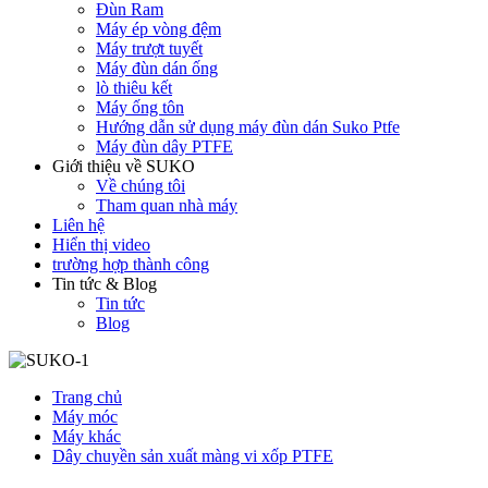
Đùn Ram
Máy ép vòng đệm
Máy trượt tuyết
Máy đùn dán ống
lò thiêu kết
Máy ống tôn
Hướng dẫn sử dụng máy đùn dán Suko Ptfe
Máy đùn dây PTFE
Giới thiệu về SUKO
Về chúng tôi
Tham quan nhà máy
Liên hệ
Hiển thị video
trường hợp thành công
Tin tức & Blog
Tin tức
Blog
Trang chủ
Máy móc
Máy khác
Dây chuyền sản xuất màng vi xốp PTFE