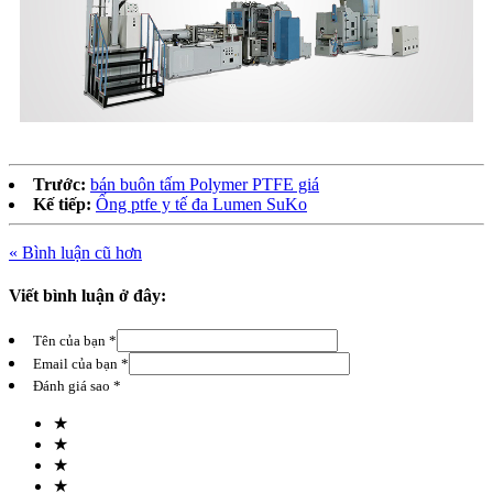
Trước:
bán buôn tấm Polymer PTFE giá
Kế tiếp:
Ống ptfe y tế đa Lumen SuKo
« Bình luận cũ hơn
Viết bình luận ở đây:
Tên của bạn *
Email của bạn *
Đánh giá sao *
★
★
★
★