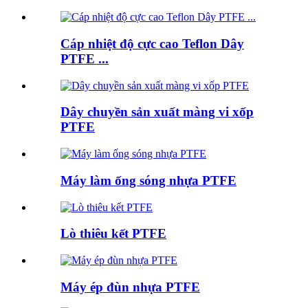
Cáp nhiệt độ cực cao Teflon Dây
PTFE ...
Dây chuyền sản xuất màng vi xốp
PTFE
Máy làm ống sóng nhựa PTFE
Lò thiêu kết PTFE
Máy ép đùn nhựa PTFE