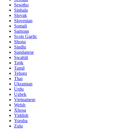
Sesotho
Sinhala
Slovak
Slovenian
Somali
Samoan
Scots Gaelic
Shona
Sindhi
Sundanese
Swahili
Tajik
Tamil
Telugu
Thai
Ukrainian
Urdu
Uzbek
Vietnamese
Welsh
Xhosa
Yiddish
Yoruba
Zulu