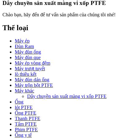
Dây chuyền sản xuất màng vi xốp PTFE
Chào bạn, hãy đến để tư vấn sản phẩm của chúng tôi nhé!
Thể loại
Máy ép
Đùn Ram
Máy đùn ống
Máy đùn que
Máy ép vòng đệm
Máy trượt tuyết
lò thiêu kết
Máy đùn dán ống
Máy trộn bột PTFE
Máy khác
Dây chuyền sản xuất màng vi xốp PTFE
Ống
lót PTFE
Ống PTFE
Thanh PTFE
Tấm PTFE
Phim PTFE
Ống y tế