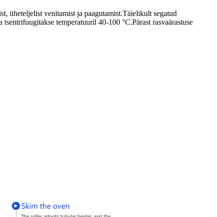
üheteljelist venitamist ja paagutamist.Täielikult segatud
a tsentrifuugitakse temperatuuril 40-100 °C.Pärast rasvaärastuse