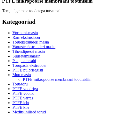
PTFE mikropoorse membraani tootmisliin
Tere, tulge meie toodetega tutvuma!
Kategooriad
Vormimismasin
Ram ekstrusioon
Toruekstruuderi masin
Varraste ekstruuderi masin
Tihendipressi masin
Suusatamismasin
Paagutamisahi
Torupasta ekstruuder
PTFE pulbrisegisti
Muu masin
PTFE mikropoorse membraani tootmisliin
Toru/toru
PTFE voodriga
PTFE voolik
PTFE varras
PTFE leht
PTFE kile
Meditsiinilised torud