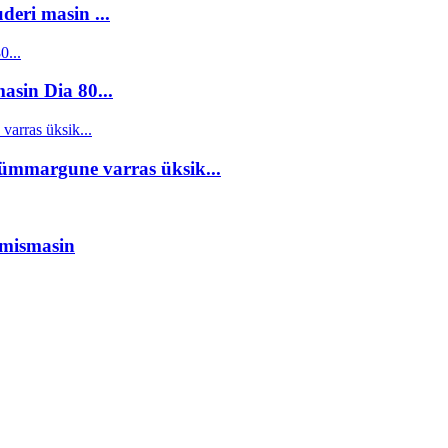
deri masin ...
sin Dia 80...
 ümmargune varras üksik...
imismasin