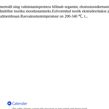
dil ning valmistamisprotsess hõlmab segamist, ekstrusiooniketramist, 
ilindrilise tooriku moodustamiseks.Eelvormitud toorik ekstrudeeritakse j
kiudmembraan.Rasvaärastustemperatuur on 200-340 ℃, t...