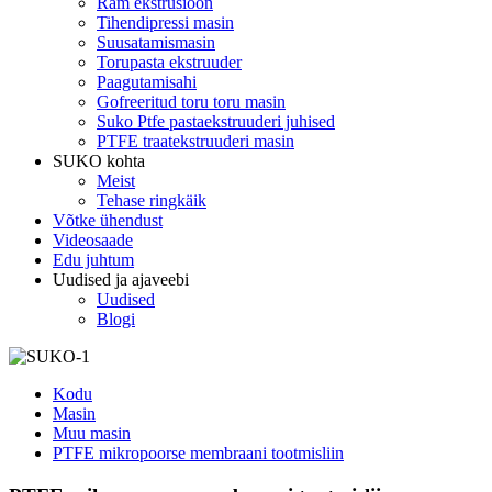
Ram ekstrusioon
Tihendipressi masin
Suusatamismasin
Torupasta ekstruuder
Paagutamisahi
Gofreeritud toru toru masin
Suko Ptfe pastaekstruuderi juhised
PTFE traatekstruuderi masin
SUKO kohta
Meist
Tehase ringkäik
Võtke ühendust
Videosaade
Edu juhtum
Uudised ja ajaveebi
Uudised
Blogi
Kodu
Masin
Muu masin
PTFE mikropoorse membraani tootmisliin