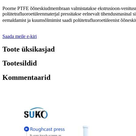
Poorne PTFE õõneskiudmembraan valmistatakse ekstrusioon-venitusmeeto
polütetrafluoroetüleenmaterjal pressitakse eelnevalt tihendusmasinal s
eemaldamist ja kuumsõlmimist saadi polütetrafluoroetüleenist õõnes
Saada meile e-kiri
Toote üksikasjad
Tootesildid
Kommentaarid