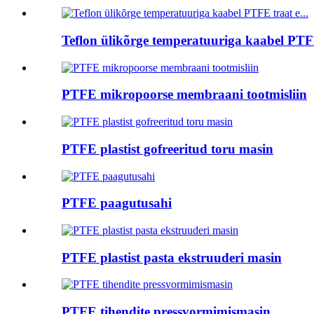
Teflon ülikõrge temperatuuriga kaabel PTFE
PTFE mikropoorse membraani tootmisliin
PTFE plastist gofreeritud toru masin
PTFE paagutusahi
PTFE plastist pasta ekstruuderi masin
PTFE tihendite pressvormimismasin