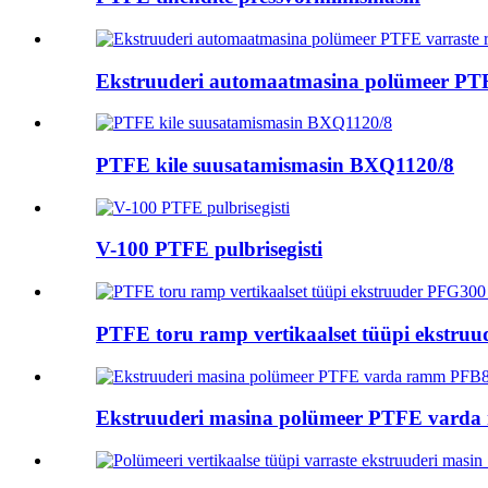
Ekstruuderi automaatmasina polümeer PTF
PTFE kile suusatamismasin BXQ1120/8
V-100 PTFE pulbrisegisti
PTFE toru ramp vertikaalset tüüpi ekstruu
Ekstruuderi masina polümeer PTFE varda