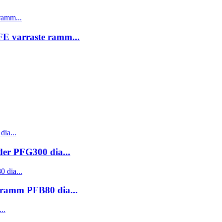
E varraste ramm...
der PFG300 dia...
 ramm PFB80 dia...