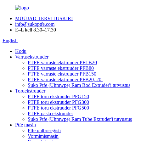
MÜÜJAD TERVITUSKIRI
info@sukoptfe.com
E–L kell 8.30–17.30
English
Kodu
Varrasekstruuder
PTFE varraste ekstruuder PFLB20
PTFE varraste ekstruuder PFB80
PTFE varraste ekstruuder PFB150
PTFE varraste ekstruuder PFB20, 20.
Suko Ptfe (Uhmwpe) Ram Rod Extruder'i tutvustus
Toruekstruuder
PTFE toru ekstruuder PFG150
PTFE toru ekstruuder PFG300
PTFE toru ekstruuder PFG500
PTFE pasta ekstruuder
Suko Ptfe (Uhmwpe) Ram Tube Extruder'i tutvustus
Ptfe masin
Ptfe pulbrisegisti
Vormimismasin