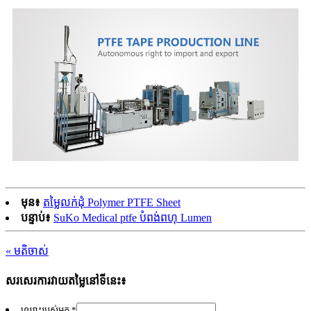
មុន៖
តម្លៃលក់ដុំ Polymer PTFE Sheet
បន្ទាប់៖
SuKo Medical ptfe បំពង់ពហុ Lumen
« មតិចាស់
សរសេរការវាយតម្លៃនៅទីនេះ៖
ឈ្មោះ​របស់​អ្នក *