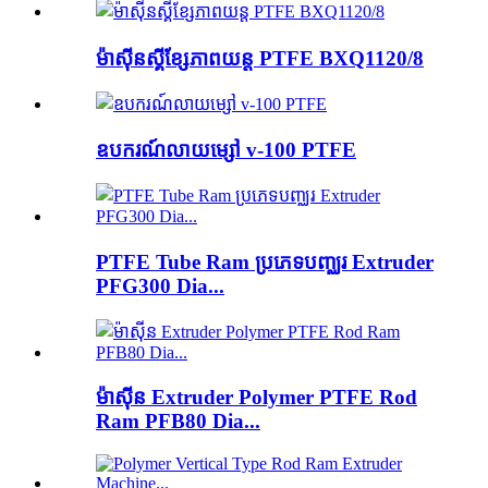
ម៉ាស៊ីនស្គីខ្សែភាពយន្ត PTFE BXQ1120/8
ឧបករណ៍លាយម្សៅ v-100 PTFE
PTFE Tube Ram ប្រភេទបញ្ឈរ Extruder
PFG300 Dia...
ម៉ាស៊ីន Extruder Polymer PTFE Rod
Ram PFB80 Dia...