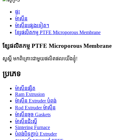
ផ្ទះ
ម៉ាស៊ីន
ម៉ាស៊ីនផ្សេងទៀត។
ខ្សែផលិតកម្ម PTFE Microporous Membrane
ខ្សែផលិតកម្ម PTFE Microporous Membrane
សួស្តី មកពិគ្រោះជាមួយផលិតផលយើងខ្ញុំ!
ប្រភេទ
ម៉ាស៊ីនផ្សិត
Ram Extrusion
ម៉ាស៊ីន Extruder បំពង់
Rod Extruder ម៉ាស៊ីន
ម៉ាស៊ីនចុច Gaskets
ម៉ាស៊ីនជិះស្គី
Sintering Furnace
បំពង់បិទភ្ជាប់ Extruder