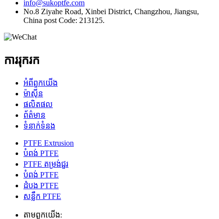
info@sukoptfe.com
No.8 Ziyahe Road, Xinbei District, Changzhou, Jiangsu,
China post Code: 213125.
ការរុករក
អំពី​ពួក​យើង
ម៉ាស៊ីន
ផលិតផល
ព័ត៌មាន
ទំនាក់ទំនង
PTFE Extrusion
បំពង់ PTFE
PTFE តម្រង់ជួរ
បំពង់ PTFE
ដំបង PTFE
សន្លឹក PTFE
តាម​ពួក​យើង: