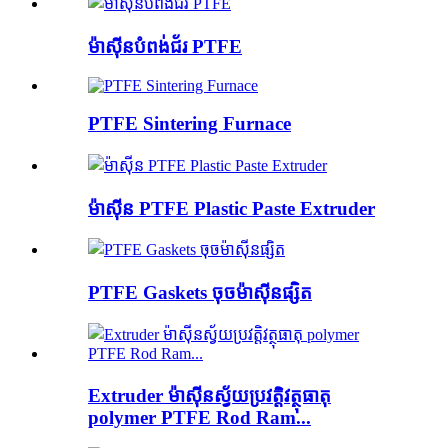
ម៉ាស៊ីនបំពង់ជ័រ PTFE
PTFE Sintering Furnace
ម៉ាស៊ីន PTFE Plastic Paste Extruder
PTFE Gaskets ចុចម៉ាស៊ីនផ្សិត
Extruder ម៉ាស៊ីនស្វ័យប្រវត្តិវត្ថុធាតុ
polymer PTFE Rod Ram...