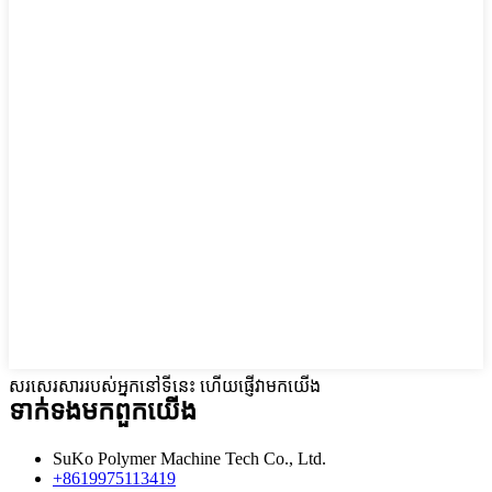
សរសេរសាររបស់អ្នកនៅទីនេះ ហើយផ្ញើវាមកយើង
ទាក់ទង​មក​ពួក​យើង
SuKo Polymer Machine Tech Co., Ltd.
+8619975113419