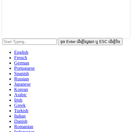
ចុច Enter ដើម្បីស្វែងរក ឬ ESC ដើម្បីបិទ
English
French
German
Portuguese
Spanish
Russian
Japanese
Korean
Arabic
Irish
Greek
Turkish
Italian
Danish
Romanian
Indonesian