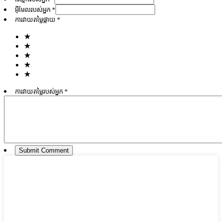
អ៊ីមែល​របស់​អ្នក *
ការវាយតម្លៃផ្កាយ *
★
★
★
★
★
ការវាយតម្លៃរបស់អ្នក *