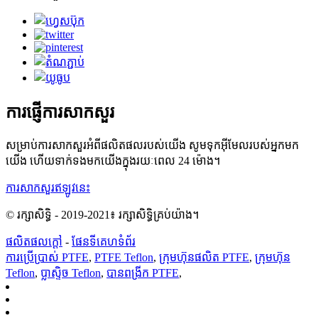
ការផ្ញើការសាកសួរ
សម្រាប់ការសាកសួរអំពីផលិតផលរបស់យើង សូមទុកអ៊ីមែលរបស់អ្នកមក
យើង ហើយទាក់ទងមកយើងក្នុងរយៈពេល 24 ម៉ោង។
ការសាកសួរឥឡូវនេះ
© រក្សាសិទ្ធិ - 2019-2021៖ រក្សាសិទ្ធិគ្រប់យ៉ាង។
ផលិតផលក្តៅ
-
ផែនទីគេហទំព័រ
ការប្រើប្រាស់ PTFE
,
PTFE Teflon
,
ក្រុមហ៊ុនផលិត PTFE
,
ក្រុមហ៊ុន
Teflon
,
ប្លាស្ទិច Teflon
,
បានពង្រីក PTFE
,