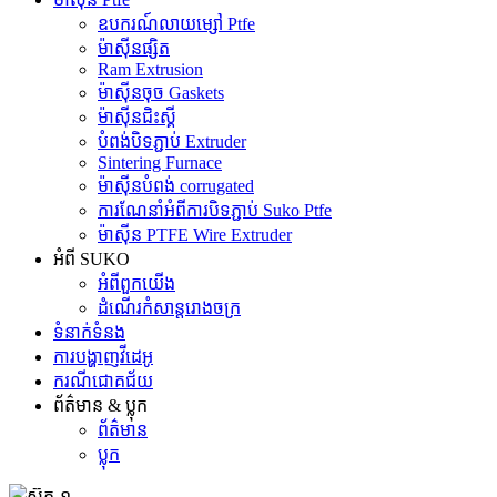
ឧបករណ៍លាយម្សៅ Ptfe
ម៉ាស៊ីនផ្សិត
Ram Extrusion
ម៉ាស៊ីនចុច Gaskets
ម៉ាស៊ីនជិះស្គី
បំពង់បិទភ្ជាប់ Extruder
Sintering Furnace
ម៉ាស៊ីនបំពង់ corrugated
ការណែនាំអំពីការបិទភ្ជាប់ Suko Ptfe
ម៉ាស៊ីន PTFE Wire Extruder
អំពី SUKO
អំពី​ពួក​យើង
ដំណើរកំសាន្តរោងចក្រ
ទំនាក់ទំនង
ការបង្ហាញវីដេអូ
ករណីជោគជ័យ
ព័ត៌មាន & ប្លុក
ព័ត៌មាន
ប្លុក