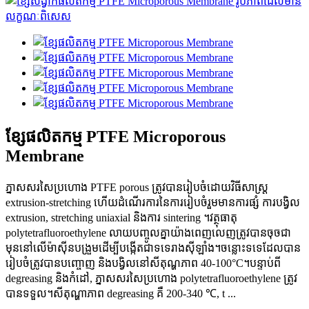
ខ្សែផលិតកម្ម PTFE Microporous
Membrane
ភ្នាសសរសៃប្រហោង PTFE porous ត្រូវបានរៀបចំដោយវិធីសាស្រ្ត
extrusion-stretching ហើយដំណើរការនៃការរៀបចំរួមមានការផ្សំ ការបង្វិល
extrusion, stretching uniaxial និងការ sintering ។វត្ថុធាតុ
polytetrafluoroethylene លាយបញ្ចូលគ្នាយ៉ាងពេញលេញត្រូវបានចុចជា
មុននៅលើម៉ាស៊ីនបង្រួមដើម្បីបង្កើតជាទទេរាងស៊ីឡាំង។ចន្លោះទទេដែលបាន
រៀបចំត្រូវបានបញ្ចោញ និងបង្វិលនៅសីតុណ្ហភាព 40-100°C។បន្ទាប់ពី
degreasing និងកំដៅ, ភ្នាសសរសៃប្រហោង polytetrafluoroethylene ត្រូវ
បានទទួល។សីតុណ្ហាភាព degreasing គឺ 200-340 ℃, t ...