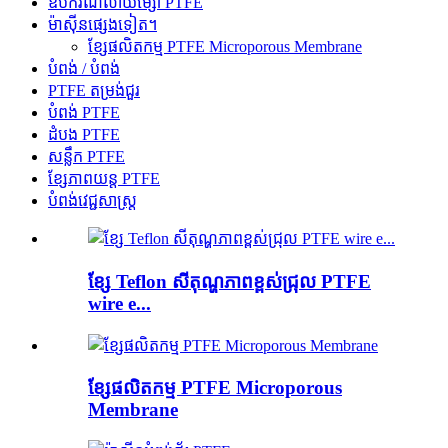
ឧបករណ៍លាយម្សៅ PTFE
ម៉ាស៊ីនផ្សេងទៀត។
ខ្សែផលិតកម្ម PTFE Microporous Membrane
បំពង់ / បំពង់
PTFE តម្រង់ជួរ
បំពង់ PTFE
ដំបង PTFE
សន្លឹក PTFE
ខ្សែភាពយន្ត PTFE
បំពង់វេជ្ជសាស្ត្រ
ខ្សែ Teflon សីតុណ្ហភាពខ្ពស់ជ្រុល PTFE
wire e...
ខ្សែផលិតកម្ម PTFE Microporous
Membrane