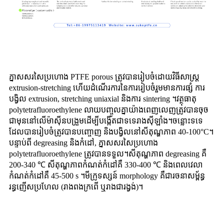
ភ្នាសសរសៃប្រហោង PTFE porous ត្រូវបានរៀបចំដោយវិធីសាស្រ្ត
extrusion-stretching ហើយដំណើរការនៃការរៀបចំរួមមានការផ្សំ ការ
បង្វិល extrusion, stretching uniaxial និងការ sintering ។វត្ថុធាតុ
polytetrafluoroethylene លាយបញ្ចូលគ្នាយ៉ាងពេញលេញត្រូវបានចុច
ជាមុននៅលើម៉ាស៊ីនបង្រួមដើម្បីបង្កើតជាទទេរាងស៊ីឡាំង។ចន្លោះទទេ
ដែលបានរៀបចំត្រូវបានបញ្ចោញ និងបង្វិលនៅសីតុណ្ហភាព 40-100°C។
បន្ទាប់ពី degreasing និងកំដៅ, ភ្នាសសរសៃប្រហោង
polytetrafluoroethylene ត្រូវបានទទួល។សីតុណ្ហភាព degreasing គឺ
200-340 ℃ សីតុណ្ហភាពកំណត់កំដៅគឺ 330-400 ℃ និងពេលវេលា
កំណត់កំដៅគឺ 45-500 s ។មីក្រូទស្សន៍ morphology គឺជារចនាសម្ព័ន្ធ
រន្ធញើសប្រហែល (រាងពងក្រពើ ឬរាងជារង្វង់)។