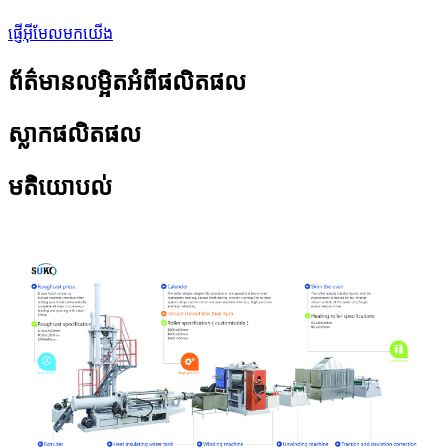
ផ្ញើអ៊ីមែលមកយើង
ព័ត៌មានលម្អិតអំពីផលិតផល
ស្លាកផលិតផល
មតិយោបល់